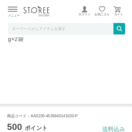
【熊本県での地震による影響について】
令和8年熊本地震に
よる配送遅延が発生しております。
ログイン
お気に入り
メニュー
タマチャンショップ
タマチャンショップ 九州産 明日葉 粉末 100
g×2袋
タマチャンショップ 九州産 明日葉 粉末 100g×2袋
商品コード：AA0230-4535640141630-P
500
ポイント
送料込み