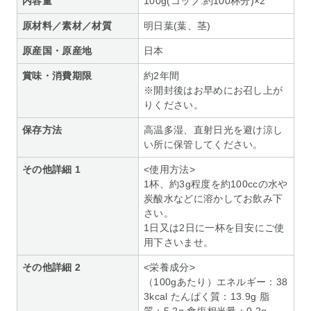
内容量
100g(コップ:約100杯分)×2
原材料／素材／材質
明日葉(葉、茎)
原産国・原産地
日本
賞味・消費期限
約2年間
※開封後はお早めにお召し上が
りください。
保存方法
高温多湿、直射日光を避け涼し
い所に保管してください。
その他詳細 1
<使用方法>
1杯、約3g程度を約100ccの水や
炭酸水などに溶かしてお飲み下
さい。
1日又は2日に一杯を目安にご使
用下さいませ。
その他詳細 2
<栄養成分>
（100gあたり）エネルギー：38
3kcal たんぱく質：13.9g 脂
質：5.2g 食塩相当量：0.2g