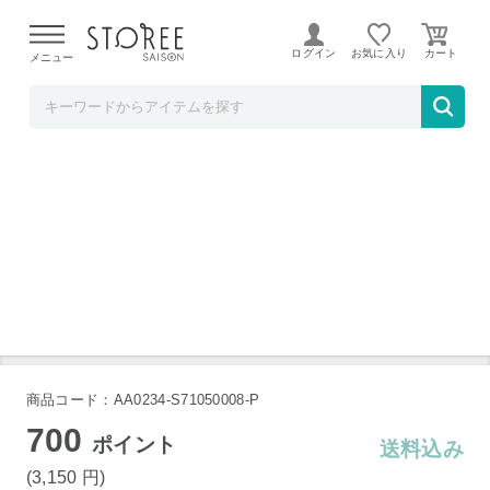
【熊本県での地震による影響について】
令和8年熊本地震に
よる配送遅延が発生しております。
ログイン
お気に入り
メニュー
産直お取り寄せＮセレクト
【千曲屋】うす色辛子明太子（切れ子）500g
【千曲屋】うす色辛子明太子（切れ子）500g
【千曲屋】うす色辛子明太子（切れ子）500g
【千曲屋】うす色辛子明太子（切れ子）500g
【千曲屋】うす色辛子明太子（切れ子）500g
商品コード：AA0234-S71050008-P
700
ポイント
送料込み
(3,150
円
)