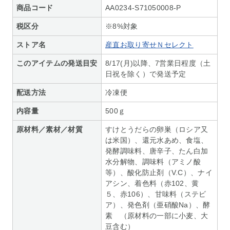
商品コード
AA0234-S71050008-P
税区分
※8%対象
ストア名
産直お取り寄せＮセレクト
このアイテムの発送目安
8/17(月)以降、7営業日程度（土
日祝を除く）で発送予定
配送方法
冷凍便
内容量
500ｇ
原材料／素材／材質
すけとうだらの卵巣（ロシア又
は米国）、還元水あめ、食塩、
発酵調味料、唐辛子、たん白加
水分解物、調味料（アミノ酸
等）、酸化防止剤（V.C）、ナイ
アシン、着色料（赤102、黄
５、赤106）、甘味料（ステビ
ア）、発色剤（亜硝酸Na）、酵
素 （原材料の一部に小麦、大
豆含む）