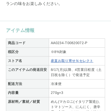
ランの味をお楽しみください。
アイテム情報
商品コード
AA0234-T00820072-P
税区分
※8%対象
ストア名
産直お取り寄せＮセレクト
このアイテムの発送目安
8/17(月)以降、4営業日程度（土
日祝を除く）で発送予定
配送方法
冷凍便
内容量
270g×3
原材料／素材／材質
めん(マカロニ(イタリア製造))、
トマトソース、にんにく、唐辛