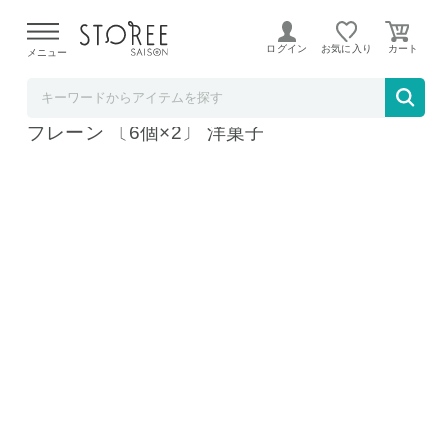
【熊本県での地震による影響について】
令和8年熊本地震に
よる配送遅延が発生しております。
ログイン
お気に入り
メニュー
産直お取り寄せＮセレクト
チーズケーキサンド -CHEESECAKE SAND-
プレーン 〔6個×2〕 洋菓子
チーズケーキサンド -CHEESECAKE SAND- プレーン 〔6個
×2〕
チーズケーキサンド -CHEESECAKE SAND- プレーン 〔6個
×2〕
チーズケーキサンド -CHEESECAKE SAND- プレーン 〔6個
×2〕