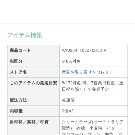
アイテム情報
商品コード
AA0234-T05070013-P
税区分
※8%対象
ストア名
産直お取り寄せＮセレクト
このアイテムの発送目安
8/17(月)以降、7営業日程度（土
日祝を除く）で発送予定
配送方法
冷凍便
内容量
6個×2
原材料／素材／材質
クリームチーズ(オーストラリア
製造)、砂糖、小麦粉、バター、
フロマージュブラン、卵黄、ア