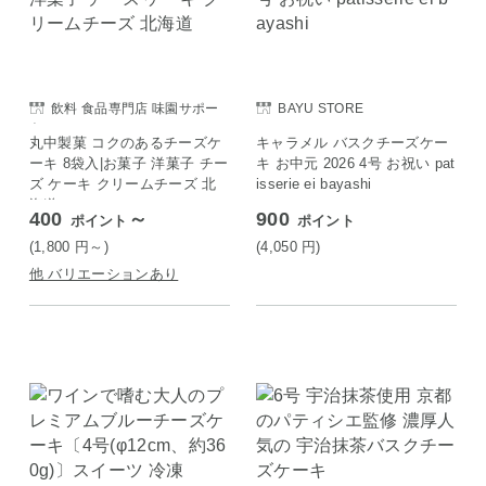
飲料 食品専門店 味園サポー
BAYU STORE
ト
丸中製菓 コクのあるチーズケ
キャラメル バスクチーズケー
ーキ 8袋入|お菓子 洋菓子 チー
キ お中元 2026 4号 お祝い pat
ズ ケーキ クリームチーズ 北
isserie ei bayashi
海道
400
～
900
ポイント
ポイント
(1,800
円
～)
(4,050
円
)
他 バリエーションあり