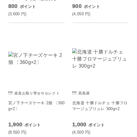
ーショコラ 1個（直径11.5c
800
900
ポイント
ポイント
m））
(3,600
円
)
(4,050
円
)
産直お取り寄せＮセレクト
髙島屋
宮ノ下チーズケーキ 2個 〔360
北海道 十勝ドルチェ 十勝フロ
g×2〕
マージュブリュレ 300g×2
1,900
1,000
ポイント
ポイント
(8,550
円
)
(4,500
円
)