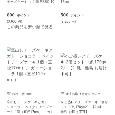
チーズケーキ １０個 PSBC-10
17cm）
800
500
ポイント
ポイント
(3,600
円
)
(2,250
円
)
この商品を安い順で見る
お祝い膳.com
産直お取り寄せＮセレクト
窯出しチーズケーキとガトー
かご盛レアチーズケーキ 2個セ
ショコラ（ ベイクドチーズケ
ット 〔約170g×2〕 【沖縄・
ーキ 1個（直径17cm）、 ガト
離島 お届け不可】