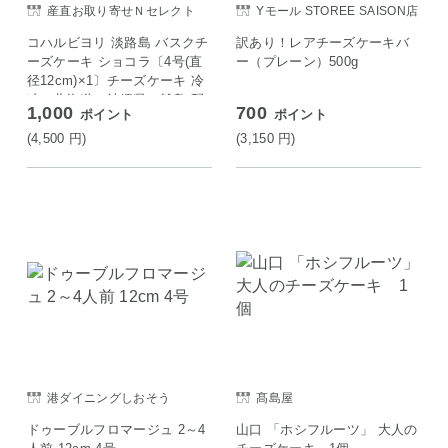
産直お取り寄せＮセレクト
Yモール STOREE SAISON店
コハルビヨリ 淡路島 バスクチ
訳あり！レアチーズケーキバ
ーズケーキ ショコラ〔4号(直
ー（プレーン）500g
径12cm)×1〕チーズケーキ 冷
凍［北海道・沖縄県・離島 配
1,000
700
ポイント
ポイント
送不可］
(4,500
円
)
(3,150
円
)
港ダイニングしおそう
髙島屋
ドゥーブルフロマージュ 2～4
山口 「ホシフルーツ」 大人の