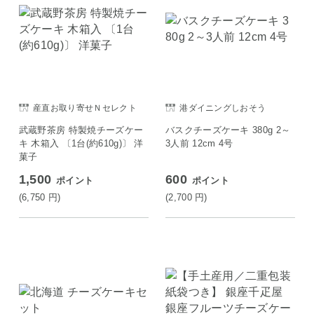
産直お取り寄せＮセレクト
港ダイニングしおそう
武蔵野茶房 特製焼チーズケー
バスクチーズケーキ 380g 2～
キ 木箱入 〔1台(約610g)〕 洋
3人前 12cm 4号
菓子
1,500
600
ポイント
ポイント
(6,750
円
)
(2,700
円
)