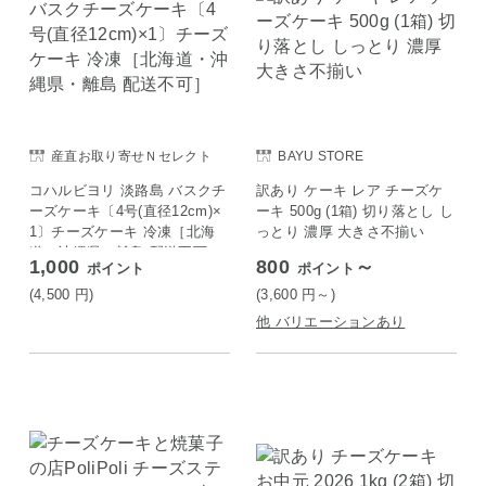
産直お取り寄せＮセレクト
BAYU STORE
コハルビヨリ 淡路島 バスクチ
訳あり ケーキ レア チーズケ
ーズケーキ〔4号(直径12cm)×
ーキ 500g (1箱) 切り落とし し
1〕チーズケーキ 冷凍［北海
っとり 濃厚 大きさ不揃い
道・沖縄県・離島 配送不可］
1,000
800
～
ポイント
ポイント
(4,500
円
)
(3,600
円
～)
他 バリエーションあり