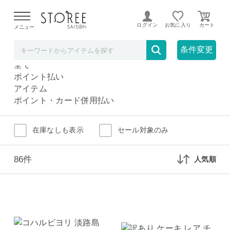
【熊本県での地震による影響について】
令和8年熊本地震に
よる配送遅延が発生しております。
ログイン
お気に入り
メニュー
チーズケーキ
スイーツ
条件変更
チーズケーキ
全て
ポイント払い
アイテム
ポイント・カード併用払い
在庫なしも表示
セール対象のみ
86件
人気順