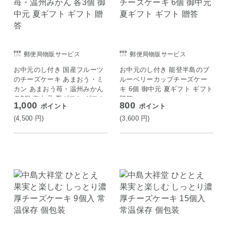
郵便局物販サービス
郵便局物販サービス
お中元のし付き 国産フルーツ
お中元のし付き 能登半島のブ
のチーズケーキ あまおう・ミ
ルーベリーカップチーズケー
カン あまおう苺・温州みかん
キ 6個 御中元 夏ギフト ギフト
各3個 御中元 夏ギフト ギフト
贈答
1,000
800
ポイント
ポイント
贈答
(4,500
円
)
(3,600
円
)