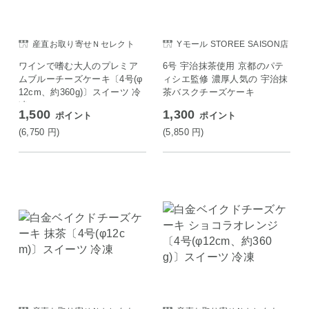
産直お取り寄せＮセレクト
Yモール STOREE SAISON店
ワインで嗜む大人のプレミア
6号 宇治抹茶使用 京都のパテ
ムブルーチーズケーキ〔4号(φ
ィシエ監修 濃厚人気の 宇治抹
12cm、約360g)〕スイーツ 冷
茶バスクチーズケーキ
凍
1,500
1,300
ポイント
ポイント
(6,750
円
)
(5,850
円
)