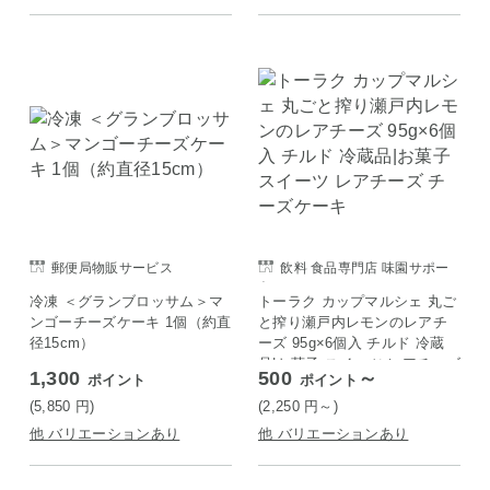
郵便局物販サービス
飲料 食品専門店 味園サポー
ト
冷凍 ＜グランブロッサム＞マ
トーラク カップマルシェ 丸ご
ンゴーチーズケーキ 1個（約直
と搾り瀬戸内レモンのレアチ
径15cm）
ーズ 95g×6個入 チルド 冷蔵
品|お菓子 スイーツ レアチーズ
1,300
500
～
ポイント
ポイント
チーズケーキ
(5,850
円
)
(2,250
円
～)
他 バリエーションあり
他 バリエーションあり