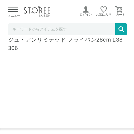
【熊本県での地震による影響について】
令和8年熊本地震に
よる配送遅延が発生しております。
ログイン
お気に入り
メニュー
ラ・クッチーナ・フェリーチェ
T-fal ティファール インジニオ・ネオ IHルー
ジュ・アンリミテッド フライパン28cm L38
306