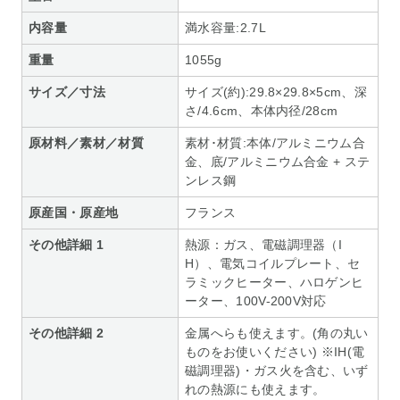
内容量
満水容量:2.7L
重量
1055g
サイズ／寸法
サイズ(約):29.8×29.8×5cm、深
さ/4.6cm、本体内径/28cm
原材料／素材／材質
素材･材質:本体/アルミニウム合
金、底/アルミニウム合金 + ステ
ンレス鋼
原産国・原産地
フランス
その他詳細 1
熱源：ガス、電磁調理器（I
H）、電気コイルプレート、セ
ラミックヒーター、ハロゲンヒ
ーター、100V-200V対応
その他詳細 2
金属へらも使えます。(角の丸い
ものをお使いください) ※IH(電
磁調理器)・ガス火を含む、いず
れの熱源にも使えます。