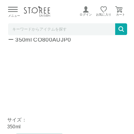
【熊本県での地震による影響について】
令和8年熊本地震に
よる配送遅延が発生しております。
ログイン
お気に入り
メニュー
ラ・クッチーナ・フェリーチェ
EPEIOS エペイオス コールドブリューメーカ
ー 350ml CO800AUJP0
サイズ：
350ml