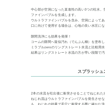
中心部が空洞になった直進性の高い3つの吐水。
ファインバブルを生成します。
ウルトラファインバブルを含み、空洞によってあ
口に向けて使用する場合は、心地の良い水圧にな
隙間洗浄にも効果を発揮！
コームの隙間へ疑似汚れ（でんぷん糊）を塗布し
ミラブルzeroのリングストレート水流と比較用
結果はリングストレート水流の方が早い段階で汚
スプラッシュ
2本の水流を吐出後に衝突させることでねじれた
ねじれ流はウルトラファインバブルを発生させな
も、ねじれの効果で毛穴に衝突する際に確かな洗