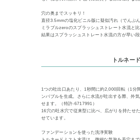
穴の奥までスッキリ！
直径3.5mmの塩化ビニル版に疑似汚れ（でんぷ
ミラブルzeroのスプラッシュストレート水流と
結果はスプラッシュストレート水流の方が早い段
トルネー
1つの吐出口あたり、1秒間に約2,000回転（1
ンバブルを生成。さらに水流が吐出する際、外気
せます。（特許-6717991）
16穴の吐水穴で従来型に比べ、広がりを持たせ
せています。
ファンデーションを使った洗浄実験
トルネードミスト水流は、微細な気泡を毛穴まで