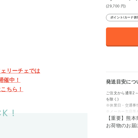
(29,700
円
)
ポイント/カード併
フェリーチェでは
開催中！
発送目安につ
はこちら！
ご注文から通常2
を除く)
※休業日・交通事
K !
※メーカー欠品等
【重要】熊本
お荷物のお届