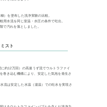
ん糊）を塗布した洗浄実験の比較。
比較用水流を同じ室温・水圧の条件で吐出。
階で汚れを落としました。
ドミスト
分間に約12万回）の高速うず流でウルトラファイ
を巻き込む機構により、安定した気泡を発生さ
た水流は安定した水温（湯温）での吐水を実現さ
届けるウルトラファインバブルを含んだ洗浄力