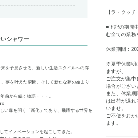
【ラ・クッチ
■下記の期間
む全ての業務
ないシャワー
休業期間：202
※夏季休業明
れは未来を予見させる、新しい生活スタイルへの存
ますが、
ご注文が集中
あり、夢を叶えた瞬間、そして新たな夢の始まり
場合がござい
また、休業期
2年前から続く物語・・・。
は出荷が遅れ
ro
いませ。
新しい扉を開く「新化」であり、飛躍する世界を
ご不便をおか
ます。
してイノベーションを起こしてきた。