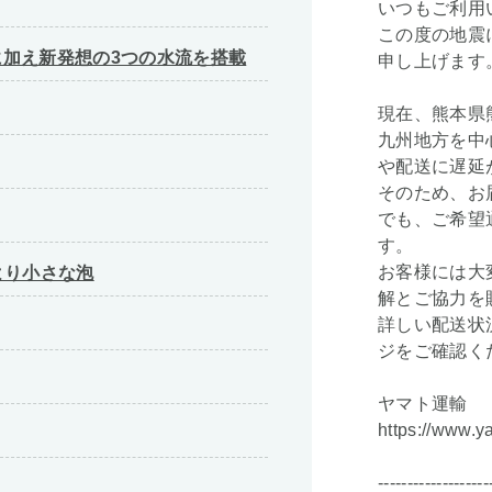
いつもご利用
この度の地震
加え新発想の3つの水流を搭載
申し上げます
現在、熊本県
九州地方を中
や配送に遅延
そのため、お
でも、ご希望
す。
お客様には大
より小さな泡
解とご協力を
詳しい配送状
ジをご確認く
ヤマト運輸
https://www.y
-------------------