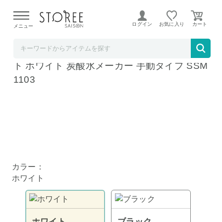
【熊本県での地震による影響について】
令和8年熊本地震に
よる配送遅延が発生しております。
ログイン
お気に入り
メニュー
ラ・クッチーナ・フェリーチェ
ソーダストリーム Art アート スターターキッ
ト ホワイト 炭酸水メーカー 手動タイプ SSM
1103
カラー：
ホワイト
ホワイト
ブラック