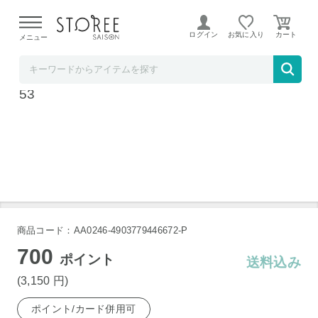
【熊本県での地震による影響について】
令和8年熊本地震に
よる配送遅延が発生しております。
ログイン
お気に入り
メニュー
ラ・クッチーナ・フェリーチェ
ラバーゼ ステンレス浅型ざる(中)21cm LB-0
53
商品コード：AA0246-4903779446672-P
700
ポイント
送料込み
(3,150
円
)
ポイント/カード併用可