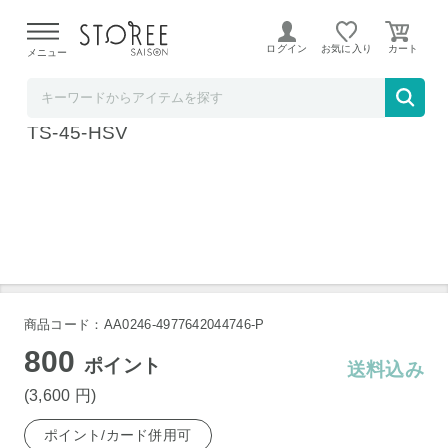
【熊本県での地震による影響について】
令和8年熊本地震に
よる配送遅延が発生しております。
ログイン
お気に入り
メニュー
ラ・クッチーナ・フェリーチェ
HARIO ハリオ ティーサーバーSimply 450ml
TS-45-HSV
商品コード：AA0246-4977642044746-P
800
ポイント
送料込み
(3,600
円
)
ポイント/カード併用可