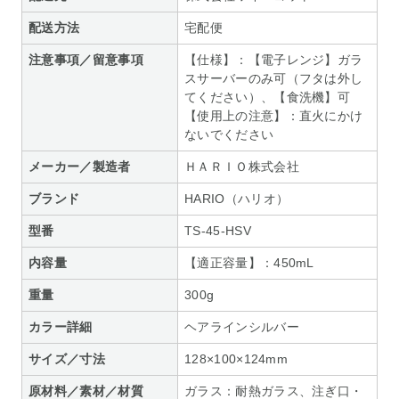
配送方法
宅配便
注意事項／留意事項
【仕様】：【電子レンジ】ガラ
スサーバーのみ可（フタは外し
てください）、【食洗機】可
【使用上の注意】：直火にかけ
ないでください
メーカー／製造者
ＨＡＲＩＯ株式会社
ブランド
HARIO（ハリオ）
型番
TS-45-HSV
内容量
【適正容量】：450mL
重量
300g
カラー詳細
ヘアラインシルバー
サイズ／寸法
128×100×124mm
原材料／素材／材質
ガラス：耐熱ガラス、注ぎ口・