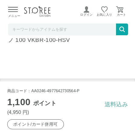
【熊本県での地震による影響について】
令和8年熊本地震に
よる配送遅延が発生しております。
ログイン
お気に入り
メニュー
ラ・クッチーナ・フェリーチェ
HARIO ハリオ V60 ドリップケトル･ヴォー
ノ 100 VKBR-100-HSV
商品コード：AA0246-4977642730564-P
1,100
ポイント
送料込み
(4,950
円
)
ポイント/カード併用可