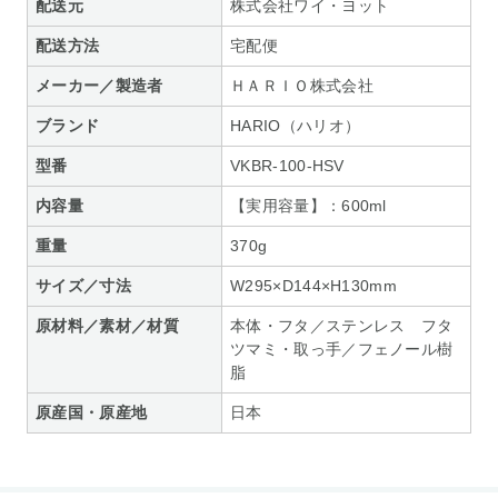
配送元
株式会社ワイ・ヨット
配送方法
宅配便
メーカー／製造者
ＨＡＲＩＯ株式会社
ブランド
HARIO（ハリオ）
型番
VKBR-100-HSV
内容量
【実用容量】：600ml
重量
370g
サイズ／寸法
W295×D144×H130mm
原材料／素材／材質
本体・フタ／ステンレス フタ
ツマミ・取っ手／フェノール樹
脂
原産国・原産地
日本