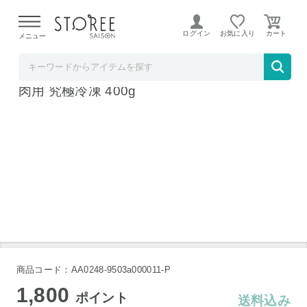
【熊本県での地震による影響について】
令和8年熊本地震に
よる配送遅延が発生しております。
ログイン
お気に入り
メニュー
JAタウン STOREE SAISON店
JA全農ミートフーズ 鹿児島 黒牛 肩ロース 焼
肉用 究極冷凍 400g
商品コード：AA0248-9503a000011-P
1,800
ポイント
送料込み