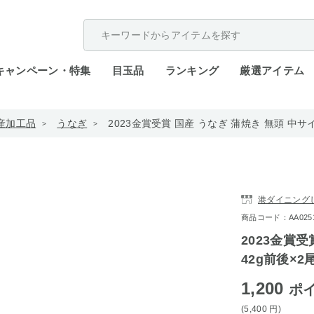
配送遅延が発生しております。
キャンペーン・特集
目玉品
ランキング
厳選アイテム
産加工品
うなぎ
2023金賞受賞 国産 うなぎ 蒲焼き 無頭 中サイズ
港ダイニング
商品コード：AA0251-mu
2023金賞受
42g前後×2
1,200
ポ
(5,400
円
)