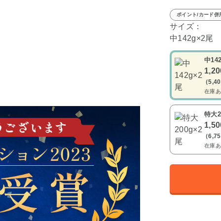
ポイント/カード併
サイズ：
中142g×2尾
中14
1,2
（5,4
在庫あ
特大2
1,5
（6,7
在庫あ