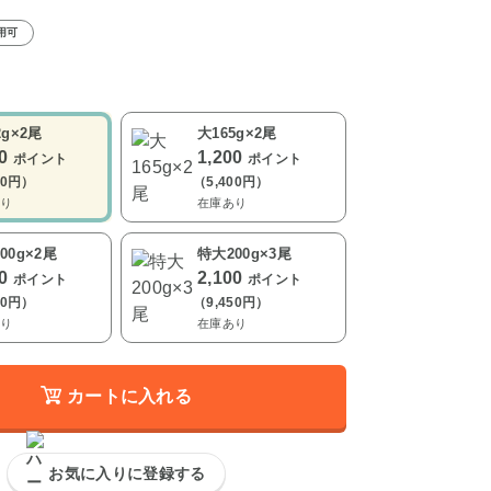
用可
2g×2尾
大165g×2尾
00
1,200
ポイント
ポイント
00円）
（5,400円）
り
在庫あり
00g×2尾
特大200g×3尾
00
2,100
ポイント
ポイント
50円）
（9,450円）
り
在庫あり
カートに入れる
お気に入りに登録する