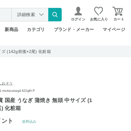
詳細検索
ログイン
お気に入り
カート
新商品
カテゴリ
ブランド・メーカー
マイページ
 (142g前後×2尾) 化粧箱
しおそう
touunagi1422gift-P
賞 国産 うなぎ 蒲焼き 無頭 中サイズ (1
尾) 化粧箱
イント
送料込み