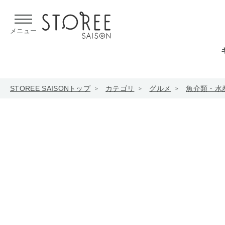
【熊本県での地震による影響について】
令和8年熊本地震による
メニュー
STOREE SAISONトップ
カテゴリ
グルメ
魚介類・水