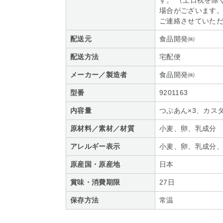
す。 （土日祝を除
場合がございます。
ご連絡させていた
配送元
食品開発㈱
配送方法
宅配便
メーカー／製造者
食品開発㈱
型番
9201163
内容量
つぶあん×3、カスタ
原材料／素材／材質
小麦、卵、乳成分
アレルギー表示
小麦、卵、乳成分
原産国・原産地
日本
賞味・消費期限
27日
保存方法
常温