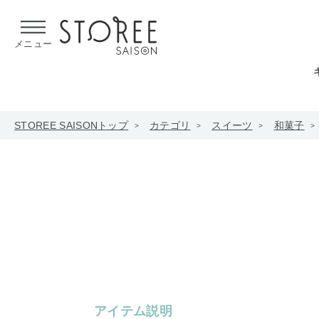
【熊本県での地震による影響について】
令和8年熊本地震による
メニュー
STOREE SAISONトップ
カテゴリ
スイーツ
和菓子
アイテム説明