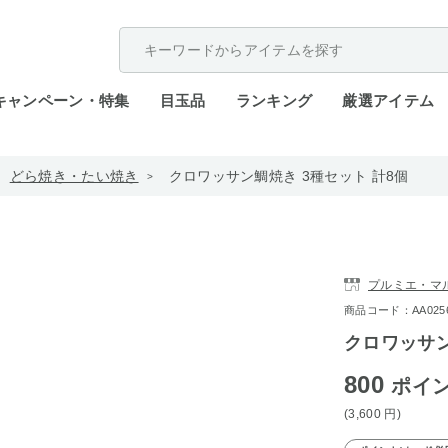
配送遅延が発生しております。
キャンペーン・特集
目玉品
ランキング
厳選アイテム
どら焼き・たい焼き
クロワッサン鯛焼き 3種セット 計8個
プルミエ・マ
商品コード：AA0256-4
クロワッサン
800
ポイ
(3,600
円
)