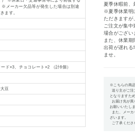
く） ※休業日・交通事情等により前後する
夏季休暇前、最
 ※メーカー欠品等が発生した場合は別途
※夏季休業明
だきます。
ただきますが
ご注文が集中
場合がござい
また、休業期
出荷が遅れる
ませ。
ード×3、チョコレート×2 （計8個）
※こちらの商
、大豆
送り主がご注
となりますた
お届け先が異
お願いいたし
また、メーカ
ざいます。
ご了承くださ