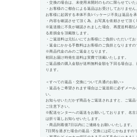
・交換の場合は、未使用未開封のものに限らせていた
・お客様のご都合による返品はお受けしておりません
お客様に起因する本体不良/パッケージ不良は返品を
・内容を確認させて頂く為、お写真を依頼させて頂く
※返送後に不良が確認されました場合、再度送料着払
る差損金を頂戴致します。
・ご返送料は元払いにてお客様にご負担いただいてお
・返金にかかる手数料はお客様のご負担となりますの
※商品代金のみのご返金となります。
初回お届け時発生送料は実費で頂戴いたします。
ご返品後の購入金額が送料無料金額を下回る場合は、
ります。
＜すべての返品・交換について共通のお願い＞
・返品をご希望されます場合はご返送前に必ずメール
い。
お知らせいただかず商品をご返送されますと、ご返品
ご注意下さい。
※配送センターへの返送をお願いしております、名古
は折り返しお知らせいたします。
・商品到着後7日以内にご連絡をお願いいたします。
7日間を過ぎた場合の返品・交換には応じかねますの