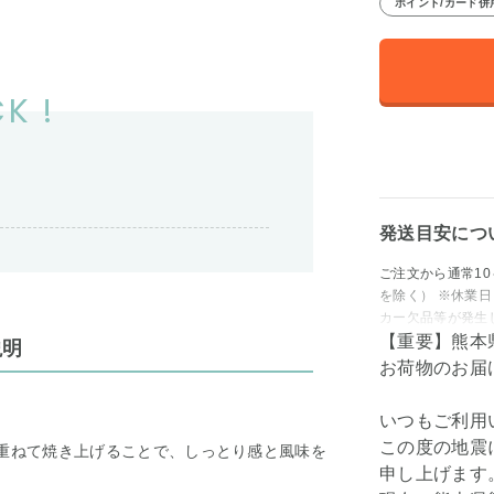
ポイント/カード併
K !
発送目安につ
ご注文から通常10
を除く） ※休業
カー欠品等が発生
【重要】熊本
説明
お荷物のお届
いつもご利用
この度の地震
に重ねて焼き上げることで、しっとり感と風味を
申し上げます