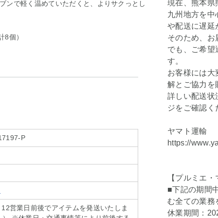
現在、熊本県
ブンで軽く温めていただくと、よりサクっとし
九州地方を中
や配送に遅延
計8個）
そのため、お
でも、ご希望
す。
お客様には大
解とご協力を
詳しい配送状
ジをご確認く
ヤマト運輸
17197-P
https://www.y
【プルミエ・
■下記の期間
ェ
む全ての業務
～12営業日前後でアイテムを発送いたしま
休業期間：202