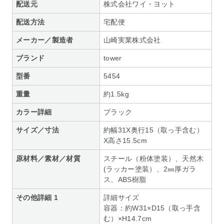
配送元
株式会社ワイ・ヨット
配送方法
宅配便
メーカー／製造者
山崎実業株式会社
ブランド
tower
型番
5454
重量
約1.5kg
カラー詳細
ブラック
サイズ／寸法
約幅31X奥行15（取っ手含む）
X高さ15.5cm
原材料／素材／材質
スチール（粉体塗装）、天然木
(ラッカー塗装）、2㎜厚ガラ
ス、ABS樹脂
その他詳細 1
詳細サイズ
容器：約W31×D15（取っ手含
む）×H14.7cm