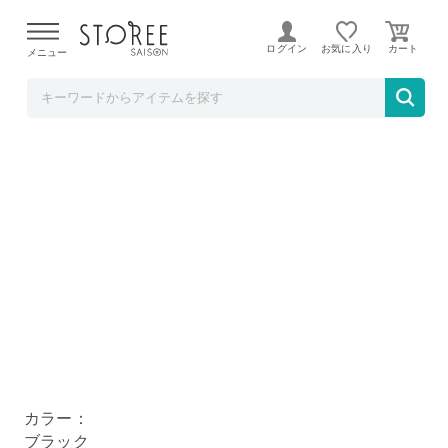
【熊本県での地震による影響について】
令和8年熊本地震に
よる配送遅延が発生しております。
ログイン
お気に入り
メニュー
プルミエ・マルシェ
tower タワー メイクボックス ブラック 5454
ブラック
ホワイト
カラー：
ブラック