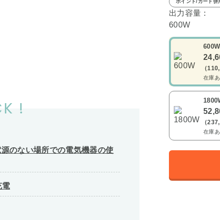
ポイント/カード併
出力容量：
600W
600
24,
（110
在庫あ
1800
K !
52,
（237
在庫あ
電源のない場所での電気機器の使
充電