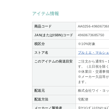
アイテム情報
商品コード
AA0256-49606736
JAN(またはISBN)コード
4960673685750
税区分
※10%対象
ストア名
プルミエ・マルシ
このアイテムの発送目安
ご注文から通常5～
す。（土日祝を除
※休業日・交通事
※メーカー欠品等
ます。
配送元
株式会社ワイ・ヨ
配送方法
宅配便
メーカー／製造者
京ｾﾗｲﾝﾀﾞｽﾄﾘｱﾙﾂ