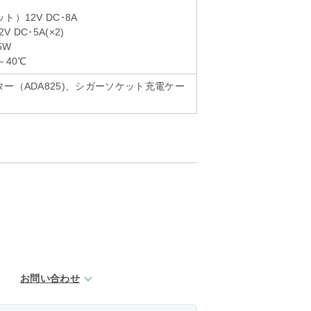
）12V DC･8A
V DC･5A(×2)
5W
～40℃
ー（ADA825)、シガーソケット充電ケー
お問い合わせ