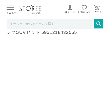
【熊本県での地震による影響について】
令和8年熊本地震に
よる配送遅延が発生しております。
ログイン
お気に入り
メニュー
プルミエ・マルシェ
ドメティック HUBインフレータブルオーニ
ングSUVセット 6951218432555
SUV
VAN