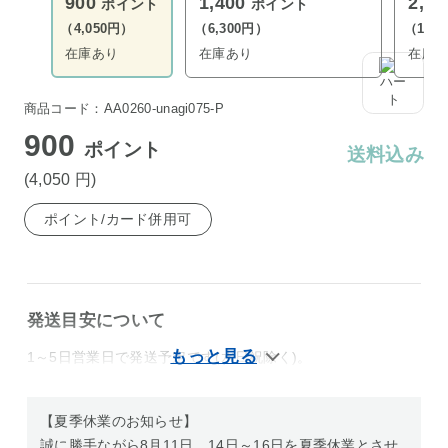
900
1,400
2,7
ポイント
ポイント
（4,050円）
（6,300円）
（12,
在庫あり
在庫あり
在庫
商品コード：AA0260-unagi075-P
900
ポイント
送料込み
(4,050
円
)
ポイント/カード併用可
発送目安について
1～5日営業日で発送予定です(水日祝除く)。
【夏季休業のお知らせ】
誠に勝手ながら8月11日、14日～16日を夏季休業とさせ