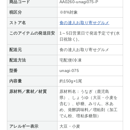
商品コード
AA0260-unagi075-P
税区分
※8%対象
ストア名
食の達人お取り寄せグルメ
このアイテムの発送目安
1～5日営業日で発送予定です(水
日祝除く)。
配送元
食の達人お取り寄せグルメ
配送方法
宅配便/冷凍
型番
unagi-075
内容量
約150g×1尾
原材料／素材／材質
原材料名：うなぎ（鹿児島
県）、しょうゆ（大豆・小麦を
含む）、砂糖、みりん、水あ
め、発酵調味料／増粘剤（加工
でん粉、増粘多糖類）
アレルギー表示
大豆・小麦