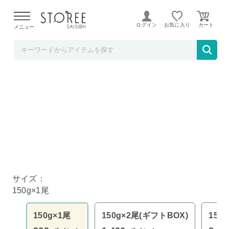
【熊本県での地震による影響について】
令和8年熊本地震に
よる配送遅延が発生しております。
ログイン
お気に入り
メニュー
食の達人お取り寄せグルメ
鹿児島県産 うなぎ 蒲焼き 無投薬 150g×1尾
サイズ：
150g×1尾
150g×1尾
150g×2尾(ギフトBOX)
150