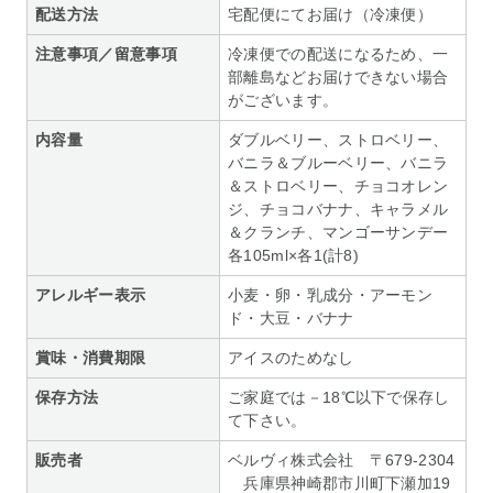
配送方法
宅配便にてお届け（冷凍便）
注意事項／留意事項
冷凍便での配送になるため、一
部離島などお届けできない場合
がございます。
内容量
ダブルベリー、ストロベリー、
バニラ＆ブルーベリー、バニラ
＆ストロベリー、チョコオレン
ジ、チョコバナナ、キャラメル
＆クランチ、マンゴーサンデー
各105ml×各1(計8)
アレルギー表示
小麦・卵・乳成分・アーモン
ド・大豆・バナナ
賞味・消費期限
アイスのためなし
保存方法
ご家庭では－18℃以下で保存し
て下さい。
販売者
ベルヴィ株式会社 〒679-2304
兵庫県神崎郡市川町下瀬加19