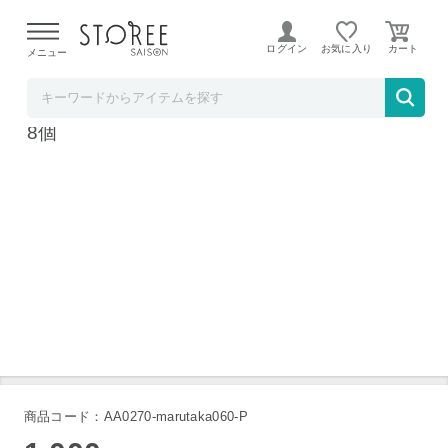
【熊本県での地震による影響について】
令和8年熊本地震に
よる配送遅延が発生しております。
ログイン
お気に入り
メニュー
ソムリエ＠ギフト
銀座京橋 レ ロジェ エギュスキロール アイス
8個
商品コード：AA0270-marutaka060-P