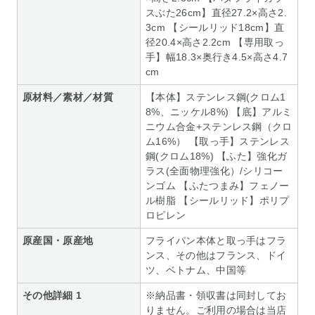
スぶた26cm】直径27.2×高さ2.
3cm 【シールリッド18cm】直
径20.4×高さ2.2cm 【専用取っ
手】幅18.3×奥行き4.5×高さ4.7
cm
原材料／素材／材質
【本体】ステンレス鋼(クロム1
8%、ニッケル8%) 【底】アルミ
ニウム合金+ステンレス鋼（クロ
ム16%） 【取っ手】ステンレス
鋼(クロム18%) 【ふた】強化ガ
ラス(全面物理強化）/シリコー
ンゴム 【ふたつまみ】フェノー
ル樹脂 【シールリッド】ポリプ
ロピレン
原産国・原産地
フライパン本体と取っ手はフラ
ンス、その他はフランス、ドイ
ツ、ベトナム、中国等
その他詳細 1
※納品書・領収書は同封してお
りません。ご利用の場合は当店