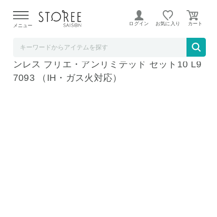
【熊本県での地震による影響について】
令和8年熊本地震に
よる配送遅延が発生しております。
ログイン
お気に入り
メニュー
ソムリエ＠ギフト
ティファール T-fal インジニオ・ネオ IH ステ
ンレス ブリエ・アンリミテッド セット10 L9
7093 （IH・ガス火対応）