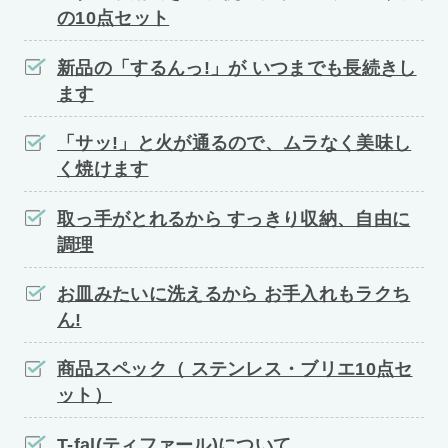
の10点セット
新品の「するんっ!」が いつまでも長続きし
ます
「サッ!」と火が通るので、ムラなく美味し
く焼けます
取っ手がとれるから すっきり収納、自由に
調理
お皿みたいに洗えるから お手入れもラクち
ん!
商品スペック（ ステンレス・ブリエ10点セ
ット）
T-fal(ティファール)について