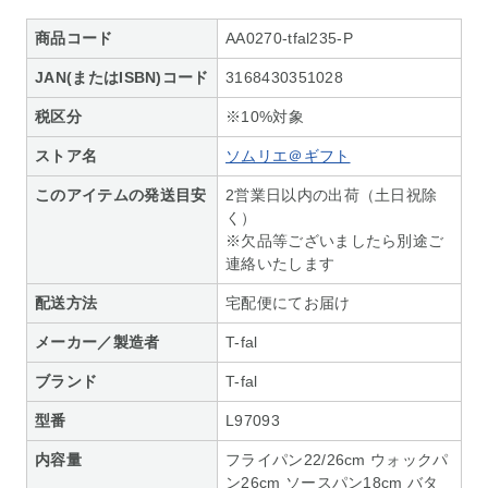
商品コード
AA0270-tfal235-P
JAN(またはISBN)コード
3168430351028
税区分
※10%対象
ストア名
ソムリエ＠ギフト
このアイテムの発送目安
2営業日以内の出荷（土日祝除
く）
※欠品等ございましたら別途ご
連絡いたします
配送方法
宅配便にてお届け
メーカー／製造者
T-fal
ブランド
T-fal
型番
L97093
内容量
フライパン22/26cm ウォックパ
ン26cm ソースパン18cm バタ