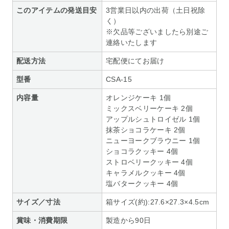
このアイテムの発送目安
3営業日以内の出荷（土日祝除
く）
※欠品等ございましたら別途ご
連絡いたします
配送方法
宅配便にてお届け
型番
CSA-15
内容量
オレンジケーキ 1個
ミックスベリーケーキ 2個
アップルシュトロイゼル 1個
抹茶ショコラケーキ 2個
ニューヨークブラウニー 1個
ショコラクッキー 4個
ストロベリークッキー 4個
キャラメルクッキー 4個
塩バタークッキー 4個
サイズ／寸法
箱サイズ(約):27.6×27.3×4.5cm
賞味・消費期限
製造から90日