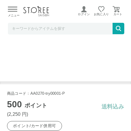
【熊本県での地震による影響について】
令和8年熊本地震に
よる配送遅延が発生しております。
ログイン
お気に入り
メニュー
ソムリエ＠ギフト
Hitotoe キュートセレクション CSA-15
商品コード：AA0270-try00001-P
500
ポイント
送料込み
(2,250
円
)
ポイント/カード併用可