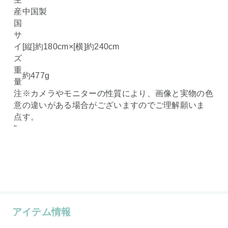
産
中国製
国
サ
イ
[縦]約180cm×[横]約240cm
ズ
重
約477g
量
注
※カメラやモニターの性質により、画像と実物の色
意
の違いがある場合がございますのでご理解願いま
点
す。
"
アイテム情報