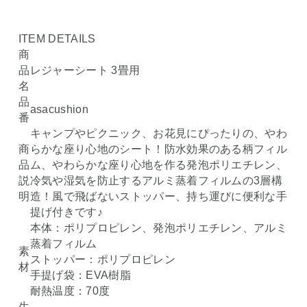
ITEM DETAILS
商
品
レジャーシート 3畳用
名
品
asacushion
番
キャンプやピクニック、お花見にぴったりの、やわ
商
らかな座り心地のシート！防水効果のある柄フィル
品
ム、やわらかな座り心地を作る発泡ポリエチレン、
説
冷気や湿気を防止するアルミ蒸着フィルムの3層構
明
造！風で飛ばないストッパー、持ち運びに便利な手
提げ付きです♪
本体：ポリプロピレン、発泡ポリエチレン、アルミ
蒸着フィルム
素
ストッパー：ポリプロピレン
材
手提げ袋：EVA樹脂
耐熱温度：70度
生