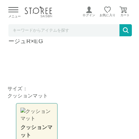
【熊本県での地震による影響について】
令和8年熊本地震に
よる配送遅延が発生しております。
ログイン
お気に入り
メニュー
BACKYARD FAMILY
レジャーシート 3畳用 クッションマット プラ
ージュR×EG
サイズ：
クッションマット
クッションマ
ット