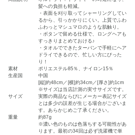
髪への負担も軽減。
・表面を刈り取ってシャーリングしてい
るから、引っかかりにくい。上質でふわ
ふわっとマシュマロのような肌触り。
・ボタンで留める仕様で、ロングヘアも
すっきりまとめておける♪
・タオルでできたターバンで手軽にヘア
ドライできるので、忙しい方にぴった
り！
素材
ポリエステル85％、ナイロン15％
生産国
中国
[縦]約48cm／[横]約34cm／[厚さ]約1cm
※サイズは当店計測の実寸サイズです。
サイズ
実際の商品ならびにメーカー表記サイズ
とは多少の誤差が生じる場合がございま
す。あらかじめご了承ください。
重量
約87g
※濃い色のものは色落ちする可能性があ
ります。最初の34回は必ず洗濯機で単