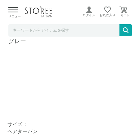
【熊本県での地震による影響について】
令和8年熊本地震に
よる配送遅延が発生しております。
ログイン
お気に入り
メニュー
BACKYARD FAMILY
カラリデイ 吸水ヘアターバン ヘアターバン
グレー
サイズ：
ヘアターバン