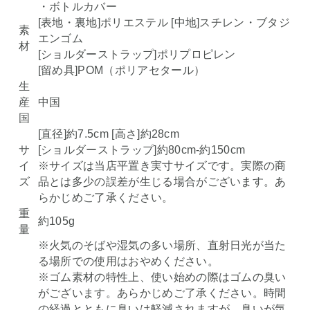
・ボトルカバー
[表地・裏地]ポリエステル [中地]スチレン・ブタジ
素
エンゴム
材
[ショルダーストラップ]ポリプロピレン
[留め具]POM（ポリアセタール）
生
産
中国
国
[直径]約7.5cm [高さ]約28cm
サ
[ショルダーストラップ]約80cm-約150cm
イ
※サイズは当店平置き実寸サイズです。実際の商
ズ
品とは多少の誤差が生じる場合がございます。あ
らかじめご了承ください。
重
約105g
量
※火気のそばや湿気の多い場所、直射日光が当た
る場所での使用はおやめください。
※ゴム素材の特性上、使い始めの際はゴムの臭い
がございます。あらかじめご了承ください。時間
の経過とともに臭いは軽減されますが、臭いが気