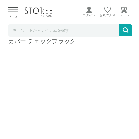
【熊本県での地震による影響について】
令和8年熊本地震に
よる配送遅延が発生しております。
ログイン
お気に入り
メニュー
BACKYARD FAMILY
tone トーン ボトルカバーショルダー ボトル
カバー チェックブラック