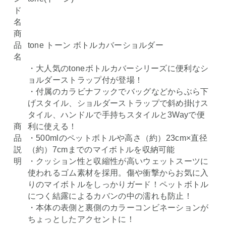
ド
名
商
品
tone トーン ボトルカバーショルダー
名
・大人気のtoneボトルカバーシリーズに便利なシ
ョルダーストラップ付が登場！
・付属のカラビナフックでバッグなどからぶら下
げスタイル、ショルダーストラップで斜め掛けス
タイル、ハンドルで手持ちスタイルと3Wayで便
商
利に使える！
品
・500mlのペットボトルや高さ（約）23cm×直径
説
（約）7cmまでのマイボトルを収納可能
明
・クッション性と収縮性が高いウェットスーツに
使われるゴム素材を採用。傷や衝撃からお気に入
りのマイボトルをしっかりガード！ペットボトル
につく結露によるカバンの中の濡れも防止！
・本体の表側と裏側のカラーコンビネーションが
ちょっとしたアクセントに！