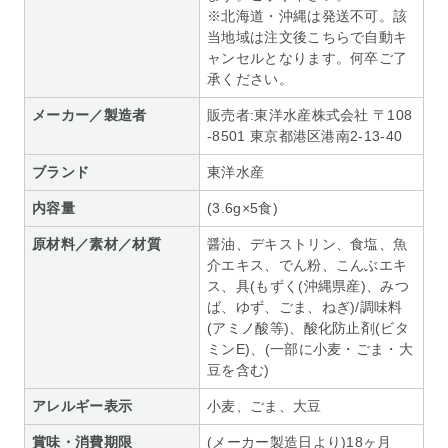
※北海道・沖縄は発送不可。該
当地域は注文後こちらで自動キ
ャンセルとなります。何卒ご了
承ください。
メーカー／製造者
販売者:東洋水産株式会社 〒108
-8501 東京都港区港南2-13-40
ブランド
東洋水産
内容量
(3.6g×5食)
原材料／素材／材質
醤油、デキストリン、食塩、魚
介エキス、でん粉、こんぶエキ
ス、具(もずく(沖縄県産)、みつ
ば、ゆず、ごま、ねぎ)/調味料
(アミノ酸等)、酸化防止剤(ビタ
ミンE)、(一部に小麦・ごま・大
豆を含む)
アレルギー表示
小麦、ごま、大豆
賞味・消費期限
(メーカー製造日より)18ヶ月