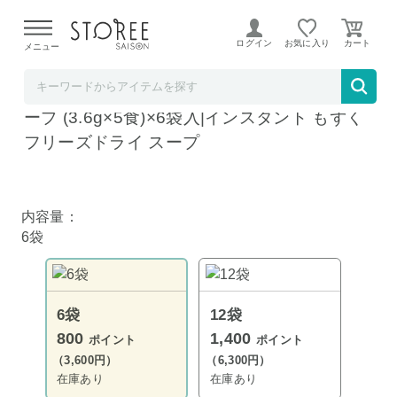
【熊本県での地震による影響について】
令和8年熊本地震に
よる配送遅延が発生しております。
ログイン
お気に入り
メニュー
飲料 食品専門店 味園サポート
東洋水産 マルちゃん 素材のチカラ もずくス
ープ (3.6g×5食)×6袋入|インスタント もずく
フリーズドライ スープ
内容量：
6袋
6袋
12袋
800
1,400
ポイント
ポイント
（3,600円）
（6,300円）
在庫あり
在庫あり