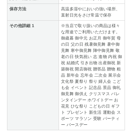
保存方法
高温多湿やにおいの強い場所、
直射日光をさけ常温で保存
その他詳細 1
※当店で取り扱いの商品は様々
な用途でご利用いただけます。
御歳暮 御中元 お正月 御年賀 母
の日 父の日 残暑御見舞 暑中御
見舞 寒中御見舞 陣中御見舞 敬
老の日 快気祝い 志 進物 内祝 御
祝 結婚式 引き出物 出産御祝 新
築御祝 開店御祝 贈答品 贈物 粗
品 新年会 忘年会 二次会 展示会
文化祭 夏祭り 祭り 婦人会 こど
も会 イベント 記念品 景品 御礼
御見舞 御供え クリスマス バレ
ンタインデー ホワイトデー お
花見 ひな祭り こどもの日 ギフ
ト プレゼント 新生活 運動会 ス
ポーツ マラソン 受験 パーティ
ー バースデー