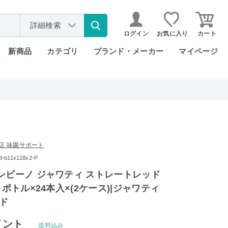
詳細検索
ログイン
お気に入り
カート
新商品
カテゴリ
ブランド・メーカー
マイページ
店 味園サポート
b11x118x2-P
ンビーノ ジャワティ ストレートレッド
トポトル×24本入×(2ケース)|ジャワティ
ッド
イント
送料込み