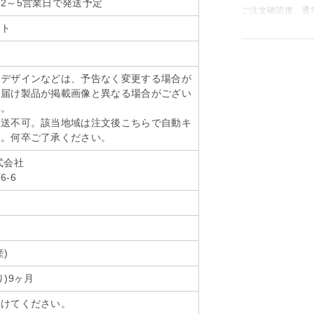
2～5営業日で発送予定
ご注文確認後、通
ート
装デザインなどは、予告なく変更する場合が
お届け製品が掲載画像と異なる場合がござい
い。
発送不可。該当地域は注文後こちらで自動キ
す。何卒ご了承ください。
式会社
-6
)
)9ヶ月
さけてください。