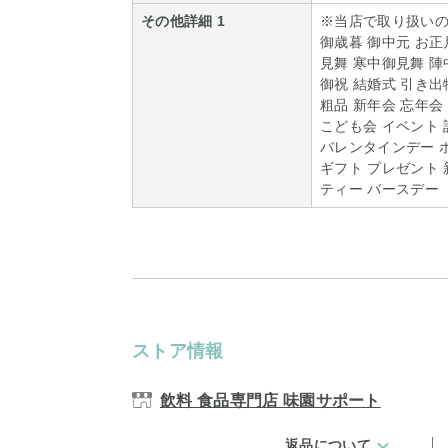
その他詳細 1
※当店で取り扱い
御歳暮 御中元 お正
見舞 寒中御見舞 陣
御祝 結婚式 引き出
粗品 新年会 忘年会
こども会 イベント 
バレンタインデー 
ギフト プレゼント 
ティー バースデー
ストア情報
飲料 食品専門店 味園サポート
返品について