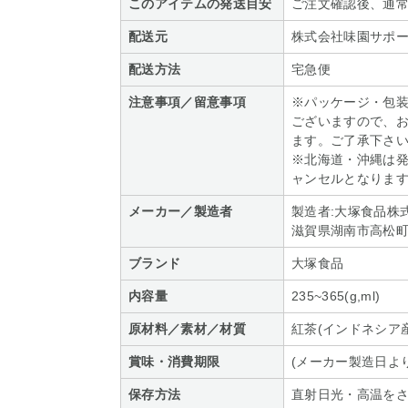
このアイテムの発送目安
ご注文確認後、通常
配送元
株式会社味園サポ
配送方法
宅急便
注意事項／留意事項
※パッケージ・包
ございますので、
ます。ご了承下さ
※北海道・沖縄は
ャンセルとなりま
メーカー／製造者
製造者:大塚食品株
滋賀県湖南市高松町6
ブランド
大塚食品
内容量
235~365(g,ml)
原材料／素材／材質
紅茶(インドネシア産
賞味・消費期限
(メーカー製造日より
保存方法
直射日光・高温を