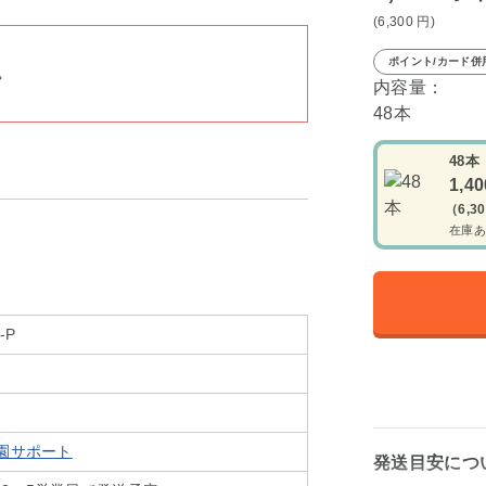
(6,300
円
)
ポイント/カード併
。
内容量：
48本
48本
1,4
（6,3
在庫あ
-P
味園サポート
発送目安につ