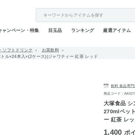
配送遅延が発生しております。
キャンペーン・特集
目玉品
ランキング
厳選アイテム
・ソフトドリンク
お茶飲料
トル×24本入×(2ケース)|ジャワティー 紅茶 レッド
飲料 食品専門
商品コード：AA0278-
大塚食品 シ
270mlペッ
ー 紅茶 レ
1,400
ポ