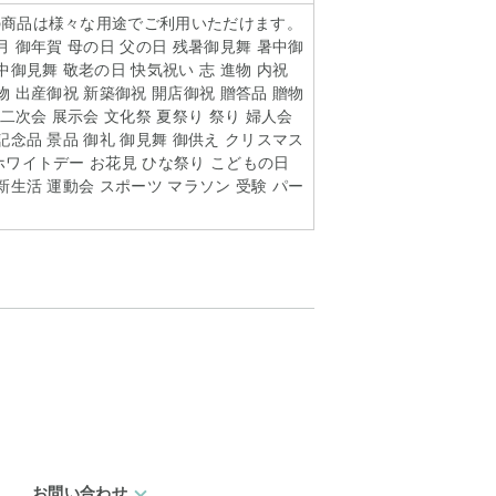
の商品は様々な用途でご利用いただけます。
月 御年賀 母の日 父の日 残暑御見舞 暑中御
中御見舞 敬老の日 快気祝い 志 進物 内祝
物 出産御祝 新築御祝 開店御祝 贈答品 贈物
 二次会 展示会 文化祭 夏祭り 祭り 婦人会
記念品 景品 御礼 御見舞 御供え クリスマス
ホワイトデー お花見 ひな祭り こどもの日
新生活 運動会 スポーツ マラソン 受験 パー
お問い合わせ