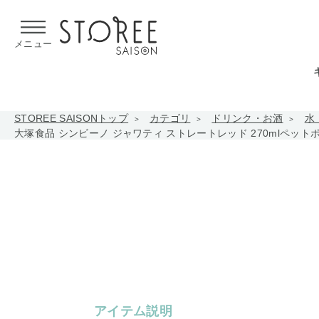
【熊本県での地震による影響について】
令和8年熊本地震による
メニュー
STOREE SAISONトップ
カテゴリ
ドリンク・お酒
水
大塚食品 シンビーノ ジャワティ ストレートレッド 270mlペットポ
アイテム説明