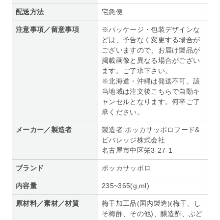
配送方法
宅急便
注意事項／留意事項
※パッケージ・包装デザインな
どは、予告なく変更する場合が
ございますので、お届け製品が
掲載画像と異なる場合がござい
ます。ご了承下さい。
※北海道・沖縄は発送不可。該
当地域は注文後こちらで自動キ
ャンセルとなります。何卒ご了
承ください。
メーカー／製造者
製造者:ポッカサッポロフード&
ビバレッジ株式会社
名古屋市中区栄3-27-1
ブランド
ポッカサッポロ
内容量
235~365(g,ml)
原材料／素材／材質
梅干加工品(国内製造)(梅干、し
そ梅酢、その他)、醸造酢、ぶど