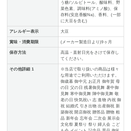
う糖/ソルビトール、酸味料、野
菜色素、調味料(アミノ酸)、保
存料(安息香酸Na)、香料、(一部
に大豆を含む)
アレルギー表示
大豆
賞味・消費期限
(メーカー製造日より)9ヶ月
保存方法
高温・直射日光をさけて保存し
てください。
その他詳細 1
※当店で取り扱いの商品は様々
な用途でご利用いただけます。
御歳暮 御中元 お正月 御年賀 母
の日 父の日 残暑御見舞 暑中御
見舞 寒中御見舞 陣中御見舞 敬
老の日 快気祝い 志 進物 内祝 御
祝 結婚式 引き出物 出産御祝 新
築御祝 開店御祝 贈答品 贈物 粗
品 新年会 忘年会 二次会 展示会
文化祭 夏祭り 祭り 婦人会 こど
も会 イベント 記念品 景品 御礼