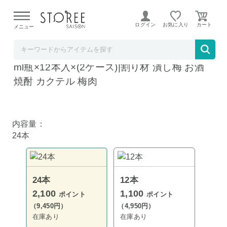
【熊本県での地震による影響について】
令和8年熊本地震に
よる配送遅延が発生しております。
ログイン
お気に入り
メニュー
飲料 食品専門店 味園サポート
ポッカサッポロ お酒にプラス 潰しうめ 300
ml瓶×12本入×(2ケース)|割り材 潰し梅 お酒
焼酎 カクテル 梅肉
内容量：
24本
24本
12本
2,100
1,100
ポイント
ポイント
（9,450円）
（4,950円）
在庫あり
在庫あり