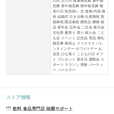
の日 父の日 残暑御見舞 暑中御
見舞 寒中御見舞 陣中御見舞 敬
老の日 快気祝い 志 進物 内祝 御
祝 結婚式 引き出物 出産御祝 新
築御祝 開店御祝 贈答品 贈物 粗
品 新年会 忘年会 二次会 展示会
文化祭 夏祭り 祭り 婦人会 こど
も会 イベント 記念品 景品 御礼
御見舞 御供え クリスマス バレ
ンタインデー ホワイトデー お
花見 ひな祭り こどもの日 ギフ
ト プレゼント 新生活 運動会 ス
ポーツ マラソン 受験 パーティ
ー バースデー
ストア情報
飲料 食品専門店 味園サポート