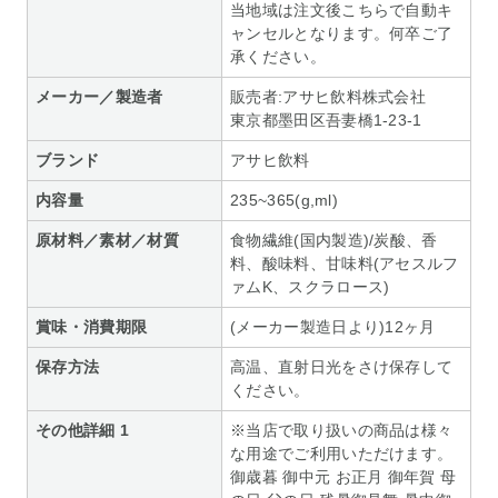
当地域は注文後こちらで自動キ
ャンセルとなります。何卒ご了
承ください。
メーカー／製造者
販売者:アサヒ飲料株式会社
東京都墨田区吾妻橋1-23-1
ブランド
アサヒ飲料
内容量
235~365(g,ml)
原材料／素材／材質
食物繊維(国内製造)/炭酸、香
料、酸味料、甘味料(アセスルフ
ァムK、スクラロース)
賞味・消費期限
(メーカー製造日より)12ヶ月
保存方法
高温、直射日光をさけ保存して
ください。
その他詳細 1
※当店で取り扱いの商品は様々
な用途でご利用いただけます。
御歳暮 御中元 お正月 御年賀 母