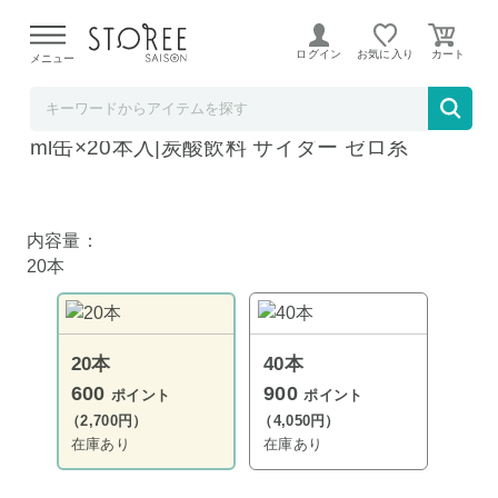
【熊本県での地震による影響について】
令和8年熊本地震に
よる配送遅延が発生しております。
ログイン
お気に入り
メニュー
飲料 食品専門店 味園サポート
アサヒ飲料 三ツ矢サイダー ZERO(ゼロ) 250
ml缶×20本入|炭酸飲料 サイダー ゼロ系
内容量：
20本
20本
40本
600
900
ポイント
ポイント
（2,700円）
（4,050円）
在庫あり
在庫あり