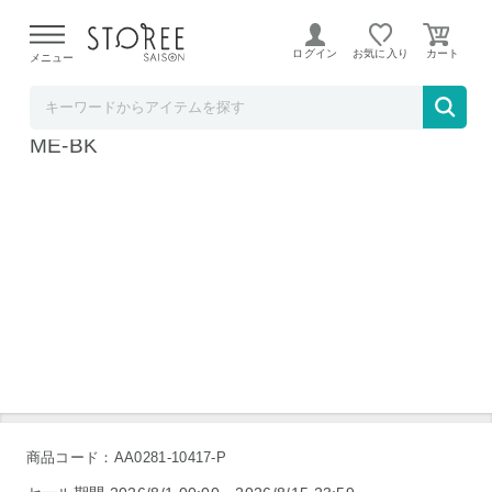
【熊本県での地震による影響について】
令和8年熊本地震に
よる配送遅延が発生しております。
ログイン
お気に入り
メニュー
mitas【STOREE SAISON店】
MILASIC 爪切りニッパー 3点セット TN-TU
ME-BK
商品コード：AA0281-10417-P