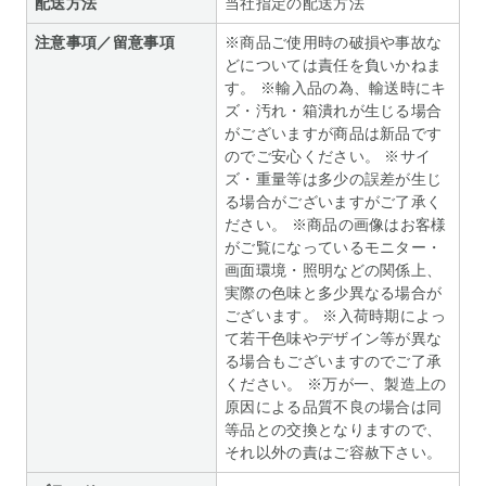
配送方法
当社指定の配送方法
注意事項／留意事項
※商品ご使用時の破損や事故な
どについては責任を負いかねま
す。 ※輸入品の為、輸送時にキ
ズ・汚れ・箱潰れが生じる場合
がございますが商品は新品です
のでご安心ください。 ※サイ
ズ・重量等は多少の誤差が生じ
る場合がございますがご了承く
ださい。 ※商品の画像はお客様
がご覧になっているモニター・
画面環境・照明などの関係上、
実際の色味と多少異なる場合が
ございます。 ※入荷時期によっ
て若干色味やデザイン等が異な
る場合もございますのでご了承
ください。 ※万が一、製造上の
原因による品質不良の場合は同
等品との交換となりますので、
それ以外の責はご容赦下さい。