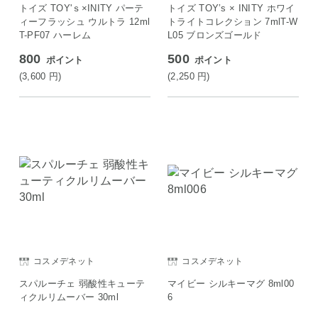
トイズ TOY'ｓ×INITY パーテ
トイズ TOY’s × INITY ホワイ
ィーフラッシュ ウルトラ 12ml
トライトコレクション 7mlT-W
T-PF07 ハーレム
L05 ブロンズゴールド
800
500
ポイント
ポイント
(3,600
円
)
(2,250
円
)
コスメデネット
コスメデネット
スパルーチェ 弱酸性キューテ
マイビー シルキーマグ 8ml00
ィクルリムーバー 30ml
6