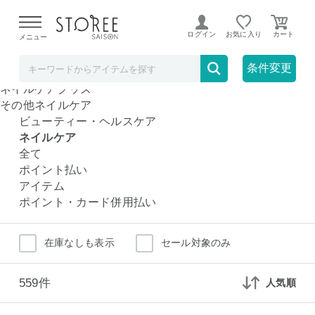
【熊本県での地震による影響について】
令和8年熊本地震に
よる配送遅延が発生しております。
ログイン
お気に入り
メニュー
ネイルケア
人気のネイルケアカテゴリ
条件変更
ネイルアート用品
ネイルケアグッズ
その他ネイルケア
ビューティー・ヘルスケア
ネイルケア
全て
ポイント払い
アイテム
ポイント・カード併用払い
在庫なしも表示
セール対象のみ
559件
人気順