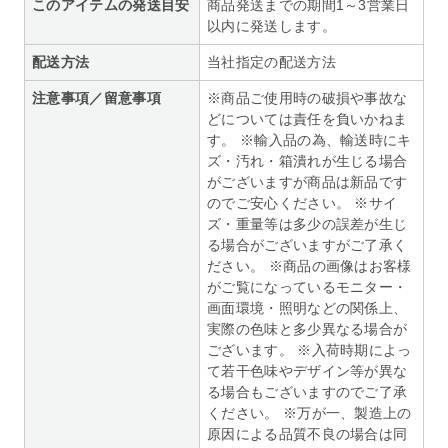
このアイテムの発送目安
商品発送までの期間1～3営業日
以内に発送します。
配送方法
当社指定の配送方法
注意事項／留意事項
※商品ご使用時の破損や事故な
どについては責任を負いかねま
す。 ※輸入品の為、輸送時にキ
ズ・汚れ・箱潰れが生じる場合
がございますが商品は新品です
のでご安心ください。 ※サイ
ズ・重量等は多少の誤差が生じ
る場合がございますがご了承く
ださい。 ※商品の画像はお客様
がご覧になっているモニター・
画面環境・照明などの関係上、
実際の色味と多少異なる場合が
ございます。 ※入荷時期によっ
て若干色味やデザイン等が異な
る場合もございますのでご了承
ください。 ※万が一、製造上の
原因による品質不良の場合は同