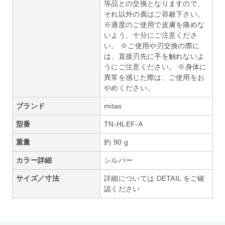
等品との交換となりますので、
それ以外の責はご容赦下さい。
※適度のご使用で皮膚を痛めな
いよう、十分にご注意くださ
い。 ※ご使用や刃交換の際に
は、直接刃先に手を触れないよ
うにご注意ください。 ※身体に
異常を感じた際は、ご使用をお
やめください。
ブランド
mitas
型番
TN-HLEF-A
重量
約 90 g
カラー詳細
シルバー
サイズ／寸法
詳細については DETAIL をご確
認ください