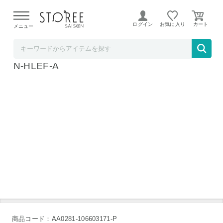
【熊本県での地震による影響について】
令和8年熊本地震に
よる配送遅延が発生しております。
ログイン
お気に入り
メニュー
mitas【STOREE SAISON店】
mitas かかと 角質取り セット 替え刃 付き T
N-HLEF-A
商品コード：AA0281-106603171-P