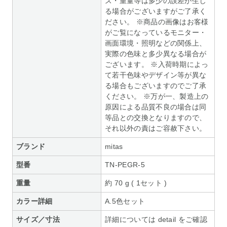
ズ・重量等は多少の誤差が生じ
る場合がございますがご了承く
ださい。 ※商品の画像はお客様
がご覧になっているモニター・
画面環境・照明などの関係上、
実際の色味と多少異なる場合が
ございます。 ※入荷時期によっ
て若干色味やデザイン等が異な
る場合もございますのでご了承
ください。 ※万が一、製造上の
原因による品質不良の場合は同
等品との交換となりますので、
それ以外の責はご容赦下さい。
ブランド
mitas
型番
TN-PEGR-5
重量
約 70 g ( 1セット )
カラー詳細
A.5色セット
サイズ／寸法
詳細については detail をご確認