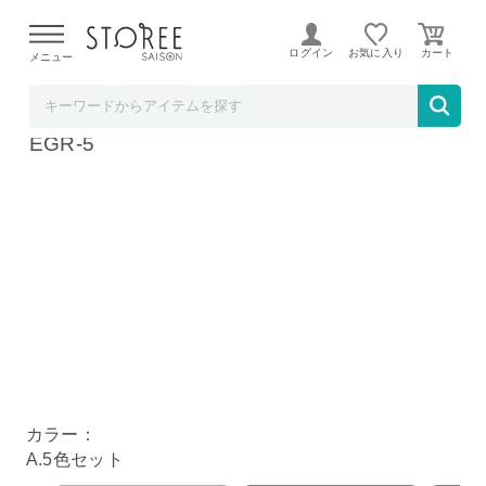
【熊本県での地震による影響について】
令和8年熊本地震に
よる配送遅延が発生しております。
ログイン
お気に入り
メニュー
mitas【STOREE SAISON店】
mitas 持ち方補助グリップ A.5色セット TN-P
EGR-5
カラー：
A.5色セット