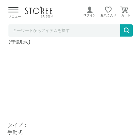
【熊本県での地震による影響について】
令和8年熊本地震に
よる配送遅延が発生しております。
ログイン
お気に入り
メニュー
mitas【STOREE SAISON店】
mitas ワインオープナー ER-FLCT Aタイプ
(手動式)
タイプ：
手動式