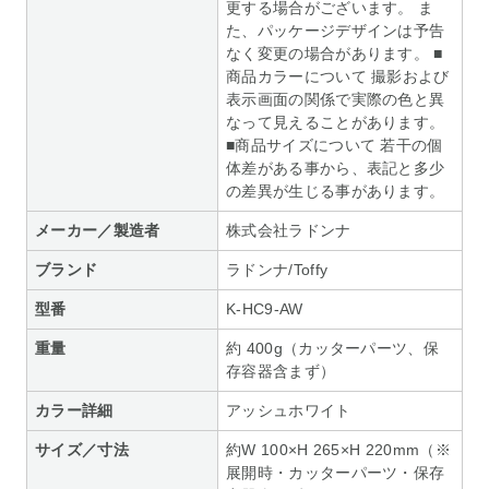
更する場合がございます。 ま
た、パッケージデザインは予告
なく変更の場合があります。 ■
商品カラーについて 撮影および
表示画面の関係で実際の色と異
なって見えることがあります。
■商品サイズについて 若干の個
体差がある事から、表記と多少
の差異が生じる事があります。
メーカー／製造者
株式会社ラドンナ
ブランド
ラドンナ/Toffy
型番
K-HC9-AW
重量
約 400g（カッターパーツ、保
存容器含まず）
カラー詳細
アッシュホワイト
サイズ／寸法
約W 100×H 265×H 220mm（※
展開時・カッターパーツ・保存