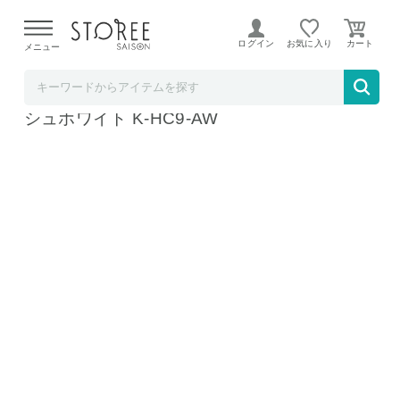
【熊本県での地震による影響について】
令和8年熊本地震に
よる配送遅延が発生しております。
ログイン
お気に入り
メニュー
Toffy
Toffy セーフティープッシュスライサー アッ
シュホワイト K-HC9-AW