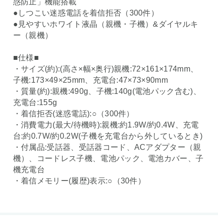
惑防止」機能搭載
●しつこい迷惑電話を着信拒否（300件）
●見やすいホワイト液晶（親機・子機）&ダイヤルキ
ー（親機）
■仕様■
・サイズ(約):(高さ×幅×奥行)親機:72×161×174mm、
子機:173×49×25mm、充電台:47×73×90mm
・質量(約):親機:490g、子機:140g(電池パック含む)、
充電台:155g
・着信拒否(迷惑電話):○（300件）
・消費電力(最大/待機時):親機:約1.9W/約0.4W、充電
台:約0.7W/約0.2W(子機を充電台から外しているとき)
・付属品:受話器、受話器コード、ACアダプター（親
機）、コードレス子機、電池パック、電池カバー、子
機充電台
・着信メモリー(履歴)表示:○（30件）