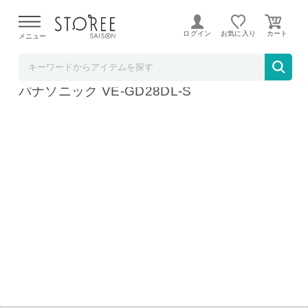
【熊本県での地震による影響について】
令和8年熊本地震に
よる配送遅延が発生しております。
ログイン
お気に入り
メニュー
ベイシア電器
コードレス電話機（子機1台付き） シルバー
パナソニック VE-GD28DL-S