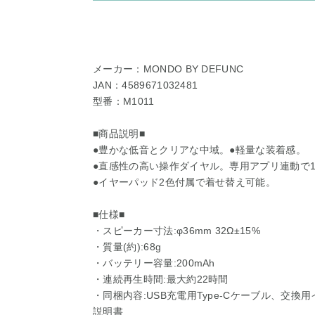
メーカー：MONDO BY DEFUNC
JAN：4589671032481
型番：M1011
■商品説明■
●豊かな低音とクリアな中域。●軽量な装着感。
●直感性の高い操作ダイヤル。専用アプリ連動で1
●イヤーパッド2色付属で着せ替え可能。
■仕様■
・スピーカー寸法:φ36mm 32Ω±15%
・質量(約):68g
・バッテリー容量:200mAh
・連続再生時間:最大約22時間
・同梱内容:USB充電用Type-Cケーブル、交換
説明書