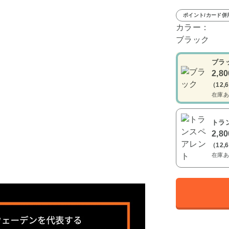
ポイント/カード併
カラー：
ブラック
ブラ
2,8
（12,
在庫あ
トラ
2,8
（12,
在庫あ