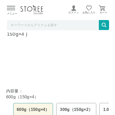
【熊本県での地震による影響について】
令和8年熊本地震に
よる配送遅延が発生しております。
ログイン
お気に入り
メニュー
美味しさは元気の源【自然の館】
訳あり 茨城県産 濃蜜干し芋 紅はるか 600g (
150g×4 )
内容量：
600g（150g×4）
600g（150g×4）
300g（150g×2）
1.05