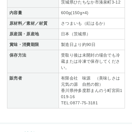
茨城県ひたちなか市湊泉町3-12
内容量
600g(150g×4)
原材料／素材／材質
さつまいも（紅はるか）
原産国・原産地
日本（茨城県）
賞味・消費期限
製造日より約90日
保存方法
受取り後は未開封の場合でも冷
蔵または冷凍で保存してくださ
い。
販売者
有限会社 味源 （美味しさは
元気の源 自然の館）
香川県仲多度郡まんのう町宮田1
019-16
TEL:0877-75-3181