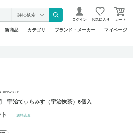
詳細検索
ログイン
お気に入り
カート
新商品
カテゴリ
ブランド・メーカー
マイページ
入
s095238-P
門 宇治てぃらみす（宇治抹茶）6個入
ント
送料込み