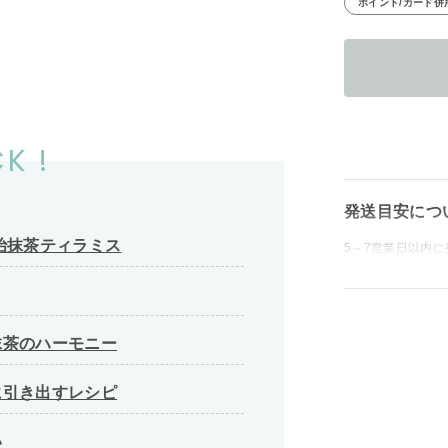
ポイント/カード併
K !
発送目安につ
治抹茶ティラミス
5～7営業日以内に
抹茶のハーモニー
に引き出すレシピ
い