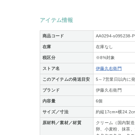
アイテム情報
商品コード
AA0294-s095238-P
在庫
在庫なし
税区分
※8%対象
ストア名
伊藤久右衛門
このアイテムの発送目安
5～7営業日以内に
ブランド
伊藤久右衛門
内容量
6個
サイズ／寸法
約縦17cm×横24.2c
原材料／素材／材質
クリーム（国内製造
卵、小麦粉、抹茶、