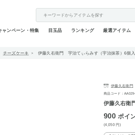
配送遅延が発生しております。
キャンペーン・特集
目玉品
ランキング
厳選アイテム
チーズケーキ
伊藤久右衛門 宇治てぃらみす（宇治抹茶）6個
伊藤久右衛門
商品コード：AA0294-
伊藤久右衛
900
ポイ
(4,050
円
)