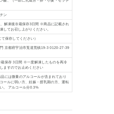
ン酸、（一部に乳成分・卵・小麦・ゼラチ
チン
上、解凍後冷蔵保存3日間 ※商品に記載され
凍してお召し上がりください。
下にて保存してください）
京都府宇治市莵道荒槙19-3 0120-27-39
冷蔵保存 3日間 ※一度解凍したものを再冷
しますのでお止めください
商品には微量のアルコールが含まれており
コールに弱い方、妊娠・授乳期の方、運転
。 アルコール分0.3%