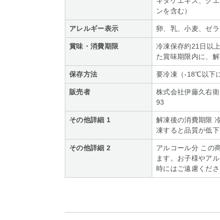
キタケエキス、クエ
ンを含む）
アレルギー表示
卵、乳、小麦、ゼラ
賞味・消費期限
冷凍保存約21日以
た賞味期限内に、解
保存方法
要冷凍（-18℃以
販売者
株式会社伊藤久右衛門 
93
その他詳細 1
解凍後の消費期限 
凍すると品質が低下
その他詳細 2
アルコール分 この
ます。お子様やアル
時にはご遠慮ください