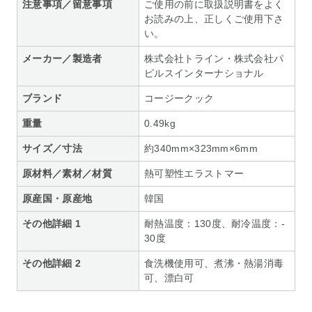
注意事項／留意事項
ご使用の前に取扱説明書をよく
お読みの上、正しくご使用下さ
い。
メーカー／製造者
株式会社トライン・株式会社パ
ピルスインターナショナル
ブランド
コージークック
重量
0.49kg
サイズ／寸法
約340mm×323mm×6mm
原材料／素材／材質
熱可塑性エラストマー
原産国・原産地
韓国
その他詳細 1
耐熱温度：130度、耐冷温度：-
30度
その他詳細 2
食洗機使用可、煮沸・熱湯消毒
可、漂白可