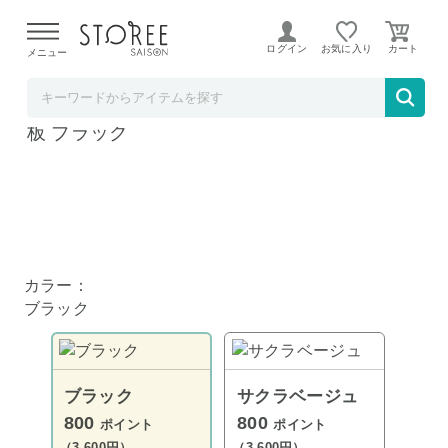
【熊本県での地震による影響について】
令和8年熊本地震に
よる配送遅延が発生しております。
ログイン
お気に入り
メニュー
ハンズ
コージークック エラストマー 丸い 抗菌 まな
板 ブラック
カラー：
ブラック
ブラック
サクラベージュ
800
800
ポイント
ポイント
（3,600円）
（3,600円）