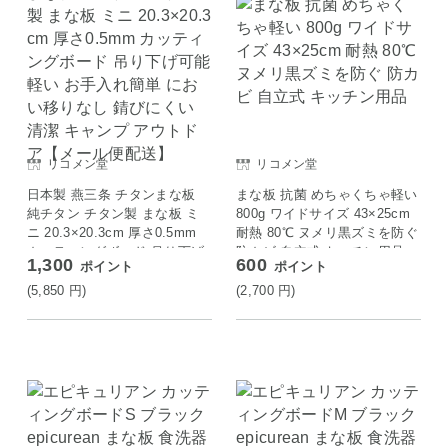
リコメン堂
リコメン堂
日本製 燕三条 チタンまな板
まな板 抗菌 めちゃくちゃ軽い
純チタン チタン製 まな板 ミ
800g ワイドサイズ 43×25cm
ニ 20.3×20.3cm 厚さ0.5mm
耐熱 80℃ ヌメリ黒ズミを防ぐ
カッティングボード 吊り下げ
防カビ 自立式 キッチン用品
1,300
600
ポイント
ポイント
可能 軽い お手入れ簡単 にお
い移りなし 錆びにくい 清潔
(5,850
円
)
(2,700
円
)
キャンプ アウトドア【メール
便配送】