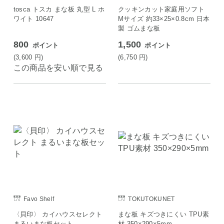
tosca トスカ まな板 丸型 L ホ
クッキンカット家庭用ソフト
ワイト 10647
Mサイズ 約33×25×0.8cm 日本
製 ゴムまな板
800
1,500
ポイント
ポイント
(3,600
円
)
(6,750
円
)
この商品を安い順で見る
Favo Shelf
TOKUTOKUNET
〈貝印〉 カイハウスセレクト
まな板 キズつきにくい TPU素
まるいまな板セット
材 350×290×5mm