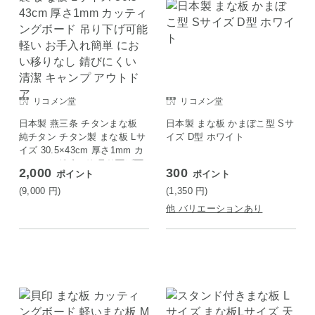
リコメン堂
リコメン堂
日本製 燕三条 チタンまな板
日本製 まな板 かまぼこ型 Sサ
純チタン チタン製 まな板 Lサ
イズ D型 ホワイト
イズ 30.5×43cm 厚さ1mm カ
ッティングボード 吊り下げ可
2,000
300
ポイント
ポイント
能 軽い お手入れ簡単 におい
移りなし 錆びにくい 清潔 キ
(9,000
円
)
(1,350
円
)
ャンプ アウトドア
他 バリエーションあり