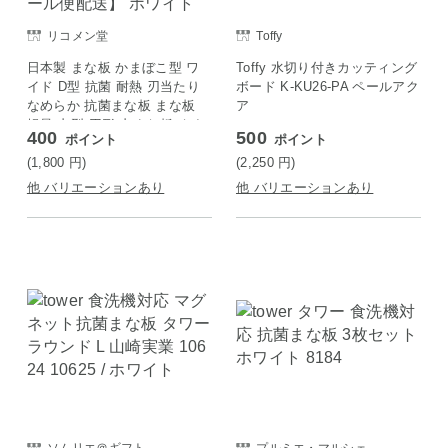
リコメン堂
Toffy
日本製 まな板 かまぼこ型 ワ
Toffy 水切り付きカッティング
イド D型 抗菌 耐熱 刃当たり
ボード K-KU26-PA ペールアク
なめらか 抗菌まな板 まな板
ア
軽量 丸型 円形 丸まな板 くす
400
500
ポイント
ポイント
みカラー 可愛い かわいい カ
ッティングボード【メール便
(1,800
円
)
(2,250
円
)
配送】 ホワイト
他 バリエーションあり
他 バリエーションあり