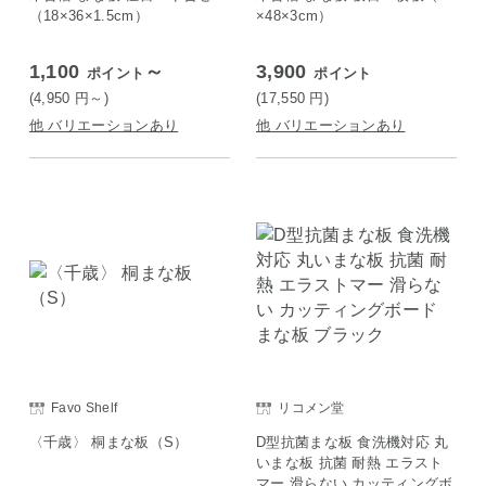
（18×36×1.5cm）
×48×3cm）
1,100
～
3,900
ポイント
ポイント
(4,950
円
～)
(17,550
円
)
他 バリエーションあり
他 バリエーションあり
Favo Shelf
リコメン堂
〈千歳〉 桐まな板（S）
D型抗菌まな板 食洗機対応 丸
いまな板 抗菌 耐熱 エラスト
マー 滑らない カッティングボ