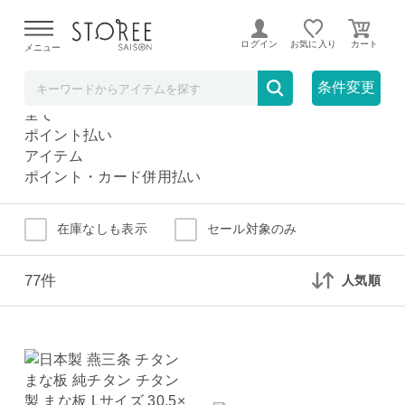
【熊本県での地震による影響について】
令和8年熊本地震に
よる配送遅延が発生しております。
ログイン
お気に入り
メニュー
まな板・カッティングボード
キッチン
条件変更
まな板・カッティングボード
全て
ポイント払い
アイテム
ポイント・カード併用払い
在庫なしも表示
セール対象のみ
77件
人気順