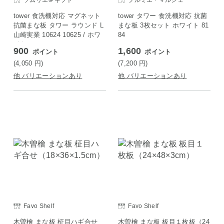
ソムリエ＠ギフト
プルミエ・マルシェ
tower 食洗機対応 マグネット
tower タワー 食洗機対応 抗菌
抗菌まな板 タワー ラウンド L
まな板 3枚セット ホワイト 81
山崎実業 10624 10625 / ホワ
84
イト
900
1,600
ポイント
ポイント
(4,050
円
)
(7,200
円
)
他 バリエーションあり
他 バリエーションあり
Favo Shelf
Favo Shelf
木曽檜 まな板 柾目ハギ合せ
木曽檜 まな板 板目１枚板（24