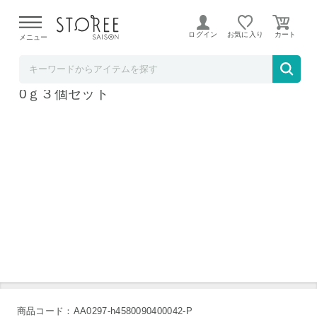
【熊本県での地震による影響について】
令和8年熊本地震に
よる配送遅延が発生しております。
ログイン
お気に入り
メニュー
ハンズ
ヴァレデローズプレミアムザクロペースト20
0ｇ３個セット
商品コード：AA0297-h4580090400042-P