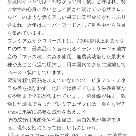
原産国イランでは「神様からの贈り物」と呼ばれ、特
に女性の心身に良いとして愛され続けているザクロ。
ルビーのような赤く美しい果実に美容成分がたっぷり
含まれ、近年はスーパーフードとして世界中から注目
を集めています。
プレミアムザクロペーストは、700種類以上あるザク
ロの中で、最高品種と言われるイラン・サーヴェ地方
産の「マラス種」のみを使用。無農薬栽培した果実を
種や皮ごと低温で圧搾し、日本国内でさらに濃縮して
ペースト状にしています。
製造過程で高熱を加えていないので、ビタミン・ミネ
ラル等を損なわず、他国では捨ててしまう栄養豊富な
皮や種まで全部が含まれています。紫外線が強く、乾
燥した環境で育ったプレミアムザクロは、自らを守る
ために果実に必要な成分を蓄えます。
その成分は抗酸化や代謝促進、美白効果が期待でき
る、現代女性にとって嬉しいものばかり。
1日ティースプーン一杯の約10g。ナチュラルで濃厚な