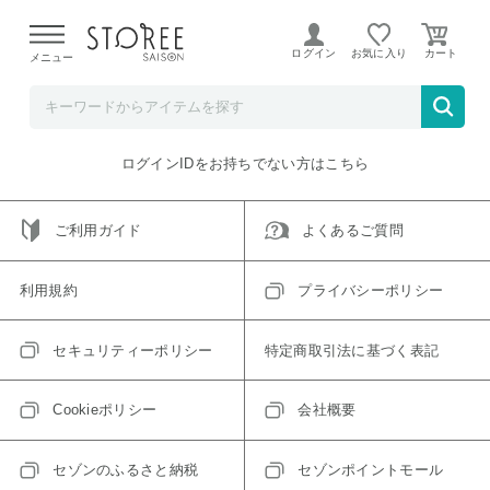
【熊本県での地震による影響について】
令和8年熊本地震に
よる配送遅延が発生しております。
ログイン
お気に入り
メニュー
ご指定のアイテムは取り扱い終了、またはただいま取り扱い
できないアイテムです。
トップへ戻る
ログインIDをお持ちでない方はこちら
ご利用ガイド
よくあるご質問
利用規約
プライバシーポリシー
セキュリティーポリシー
特定商取引法に基づく表記
Cookieポリシー
会社概要
セゾンのふるさと納税
セゾンポイントモール