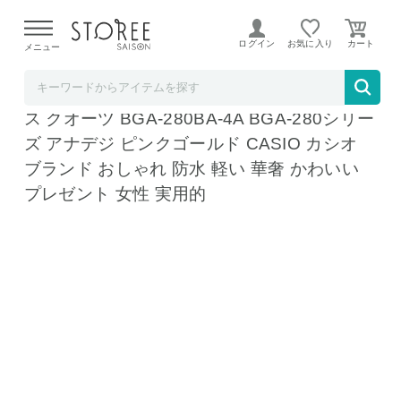
【熊本県での地震による影響について】
令和8年熊本地震に
よる配送遅延が発生しております。
ログイン
お気に入り
メニュー
腕時計のななぷれ
ベビーg ベビージー baby-g 腕時計 レディー
ス クオーツ BGA-280BA-4A BGA-280シリー
ズ アナデジ ピンクゴールド CASIO カシオ
ブランド おしゃれ 防水 軽い 華奢 かわいい
プレゼント 女性 実用的