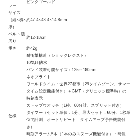
ピンクゴールド
ラー
サイズ
（縦×横×
約47.4×43.4×14.8mm
厚）
ベルト腕
約12-18cm
周り
重さ
約42g
耐衝撃構造（ショックレジスト）
10気圧防水
バンド装着可能サイズ：125～180mm
ネオブライト
ワールドタイム：世界27都市（29タイムゾーン、サマー
タイム設定機能付き）＋GMT（グリニッジ標準時）の
時刻表示
ストップウオッチ（1秒、60分計、スプリット付き）
タイマー（セット単位：1分、最大セット：60分、1秒単
仕様
位で計測、オートリピート、タイムアップ予告機能付
き）
時刻アラーム5本（1本のみスヌーズ機能付き）・時報