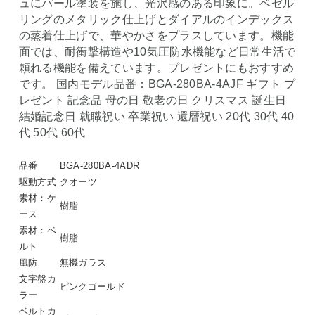
ュにパール塗装を施し、光沢感のある印象に。ベゼル
リングのメタリック仕上げとダイアルのインデックス
の蒸着仕上げで、華やかさをプラスしています。機能
面では、耐衝撃構造や10気圧防水機能など日常生活で
頼れる機能を備えています。プレゼントにもおすすめ
です。 国内モデル品番：BGA-280BA-4AJF ギフト プ
レゼント 記念品 母の日 敬老の日 クリスマス 誕生日
結婚記念日 就職祝い 卒業祝い 還暦祝い 20代 30代 40
代 50代 60代
品番
BGA-280BA-4ADR
駆動方式
クオーツ
素材：ケ
樹脂
ース
素材：ベ
樹脂
ルト
風防
無機ガラス
文字盤カ
ピンクゴールド
ラー
ベルトカ