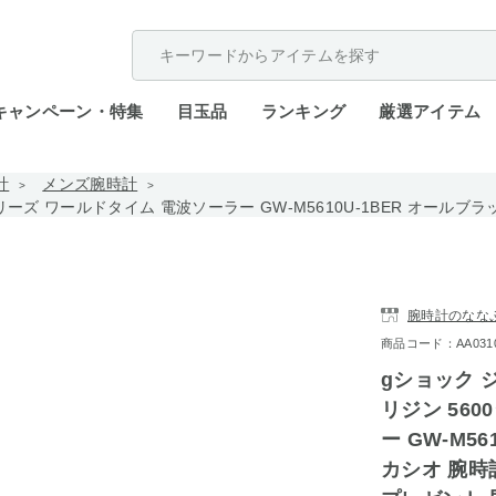
配送遅延が発生しております。
キャンペーン・特集
目玉品
ランキング
厳選アイテム
計
メンズ腕時計
0シリーズ ワールドタイム 電波ソーラー GW-M5610U-1BER オールブラ
腕時計のなな
商品コード：AA0310-
gショック ジ
リジン 56
ー GW-M56
カシオ 腕時