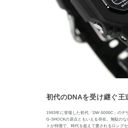
初代のDNAを受け継ぐ
1983年に登場した初代「DW-5000C」
G-SHOCKの原点ともいえる存在。無駄の
トが特徴で、時代を超えて愛されるロング