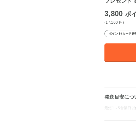
プレゼント 
3,800
ポ
(17,100
円
)
ポイント/カード併
発送目安につ
最短1～5営業日以