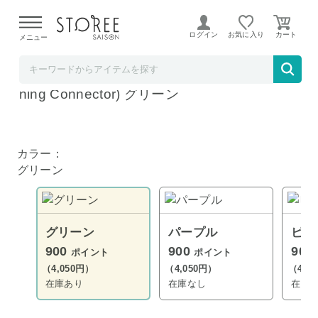
【熊本県での地震による影響について】
令和8年熊本地震に
よる配送遅延が発生しております。
ログイン
お気に入り
メニュー
Anker Direct
Anker Nano Power Bank (12W, Built-In Light
ning Connector) グリーン
カラー：
グリーン
グリーン
パープル
ピン
900
900
900
ポイント
ポイント
（4,050円）
（4,050円）
（4,0
在庫あり
在庫なし
在庫