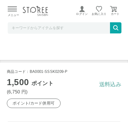
【熊本県での地震による影響について】
令和8年熊本地震に
よる配送遅延が発生しております。
ログイン
お気に入り
メニュー
そごう・西武ストア
八天堂 くりーむパン詰合せ 5種計12個
商品コード：BA0001-SSSK0209-P
1,500
ポイント
送料込み
(6,750
円
)
ポイント/カード併用可