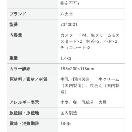
指定不可）
ブランド
八天堂
型番
7340001
内容量
カスタード×4、生クリーム＆カ
スタード×2、抹茶×2、小倉×2、
チョコレート×2
重量
1.4kg
カラー詳細
185×260×115mm
原材料／素材／材質
牛乳（国内製造）、生クリーム
（国内製造）、粒あん（国内製
造）
アレルギー表示
小麦、卵、乳成分、大豆
原産国・原産地
国内製造
賞味・消費期限
180日