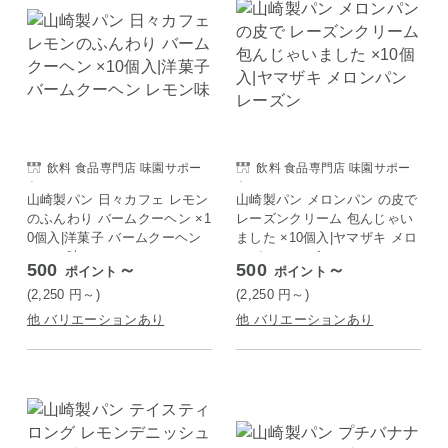
飲料 食品専門店 味園サポー
飲料 食品専門店 味園サポー
ト
ト
山崎製パン 日々カフェ レモン
山崎製パン メロンパン の皮で
のふんわり バームクーヘン ×1
レーズンクリーム 包んじゃい
0個入|洋菓子 バームクーヘン
ました ×10個入|ヤマザキ メロ
レモン味
ンパン レーズン
500
～
500
～
ポイント
ポイント
(2,250
円
～)
(2,250
円
～)
他 バリエーションあり
他 バリエーションあり