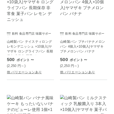
飲料 食品専門店 味園サポー
飲料 食品専門店 味園サポー
ト
ト
山崎製パン テイスティロング
山崎製パン プチバナナメロン
レモンデニッシュ ×10袋入|ヤ
パン 4個入×10個入|ヤマザキ
マザキ ロングライフパン 長期
プチメロンパン バナナ
保存 非常食 菓子パン レモン
500
～
500
～
ポイント
ポイント
デニッシュ
(2,250
円
～)
(2,250
円
～)
他 バリエーションあり
他 バリエーションあり