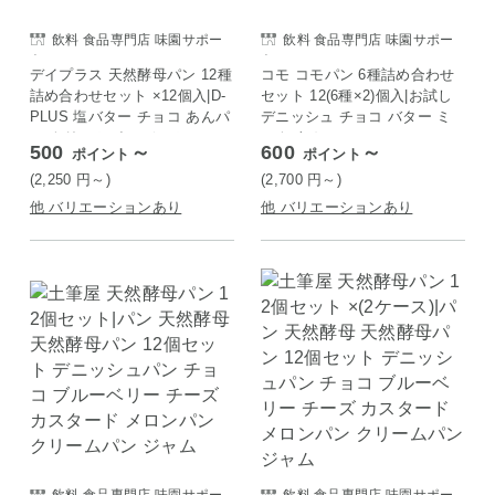
飲料 食品専門店 味園サポー
飲料 食品専門店 味園サポー
ト
ト
デイプラス 天然酵母パン 12種
コモ コモパン 6種詰め合わせ
詰め合わせセット ×12個入|D-
セット 12(6種×2)個入|お試し
PLUS 塩バター チョコ あんパ
デニッシュ チョコ バター ミ
ン クリームパン ジャム
ルク あんこ
500
～
600
～
ポイント
ポイント
(2,250
円
～)
(2,700
円
～)
他 バリエーションあり
他 バリエーションあり