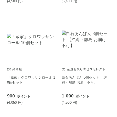
(4,500
円
)
(5,400
円
)
髙島屋
産直お取り寄せＮセレクト
「蔵家」クロワッサンロール 1
白石あんぱん 8個セット 【沖
0個セット
縄・離島 お届け不可】
900
1,000
ポイント
ポイント
(4,050
円
)
(4,500
円
)