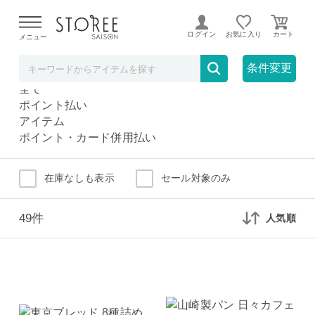
【熊本県での地震による影響について】
令和8年熊本地震に
よる配送遅延が発生しております。
ログイン
お気に入り
メニュー
菓子パン
グルメ
条件変更
菓子パン
全て
ポイント払い
アイテム
ポイント・カード併用払い
在庫なしも表示
セール対象のみ
49件
人気順