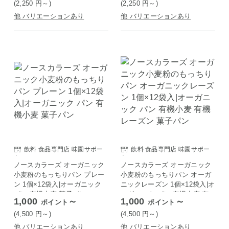
(2,250
円
～)
(2,250
円
～)
他 バリエーションあり
他 バリエーションあり
飲料 食品専門店 味園サポー
飲料 食品専門店 味園サポー
ト
ト
ノースカラーズ オーガニック
ノースカラーズ オーガニック
小麦粉のもっちりパン プレー
小麦粉のもっちりパン オーガ
ン 1個×12袋入|オーガニック
ニックレーズン 1個×12袋入|オ
パン 有機小麦 菓子パン
ーガニック パン 有機小麦 有
1,000
～
1,000
～
ポイント
ポイント
機レーズン 菓子パン
(4,500
円
～)
(4,500
円
～)
他 バリエーションあり
他 バリエーションあり