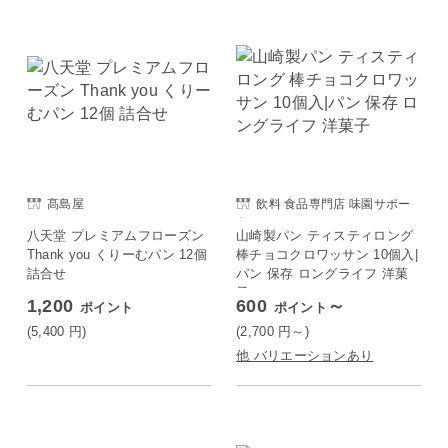
髙島屋
飲料 食品専門店 味園サポー
ト
八天堂 プレミアムフローズン
山崎製パン ティスティロング
Thank you くりーむパン 12個
棒チョコクロワッサン 10個入|
詰合せ
パン 保存 ロングライフ 洋菓
子
1,200
600
～
ポイント
ポイント
(5,400
円
)
(2,700
円
～)
他 バリエーションあり