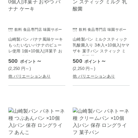
飲料 食品専門店 味園サポー
飲料 食品専門店 味園サポー
ト
ト
山崎製パン バナナ風味ケーキ
山崎製パン ミルクスティック
もったいないバナナのピュー
乳酸菌入り 3本入×10個入|ヤマ
レ使用 1個×10個入|洋菓子 お
ザキ 菓子パン スティック ミ
やつ バナナ ケーキ
ルク 乳酸菌
500
～
500
～
ポイント
ポイント
(2,250
円
～)
(2,250
円
～)
他 バリエーションあり
他 バリエーションあり