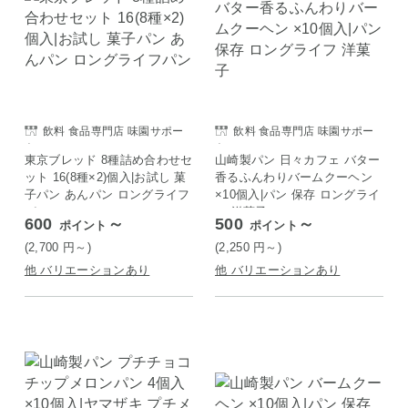
飲料 食品専門店 味園サポー
飲料 食品専門店 味園サポー
ト
ト
東京ブレッド 8種詰め合わせセ
山崎製パン 日々カフェ バター
ット 16(8種×2)個入|お試し 菓
香るふんわりバームクーヘン
子パン あんパン ロングライフ
×10個入|パン 保存 ロングライ
パン
フ 洋菓子
600
～
500
～
ポイント
ポイント
(2,700
円
～)
(2,250
円
～)
他 バリエーションあり
他 バリエーションあり