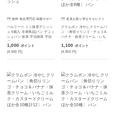
飲料 食品専門店 味園サポー
産直お取り寄せＮセレクト
ト
ベルリーベ ミニ抹茶デニッシ
クラムボン 冷やしクリームパ
ュ 6個入 冷凍商品|パン デニッ
ン 〔角切りリンゴ・チョコ＆
シュパン 抹茶 宇治抹茶 宇治
バナナ・抹茶クリーム・いち
デニッシュ
ごミルク・カスタードクリー
1,000
1,100
ポイント
ポイント
ム ほか全8種〕 パン
(4,500
円
)
(4,950
円
)