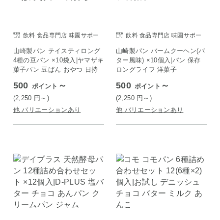
飲料 食品専門店 味園サポー
飲料 食品専門店 味園サポー
ト
ト
山崎製パン テイスティロング
山崎製パン バームクーヘン(バ
4種の豆パン ×10袋入|ヤマザキ
ター風味) ×10個入|パン 保存
菓子パン 豆ぱん おやつ 日持
ロングライフ 洋菓子
ち
500
～
500
～
ポイント
ポイント
(2,250
円
～)
(2,250
円
～)
他 バリエーションあり
他 バリエーションあり