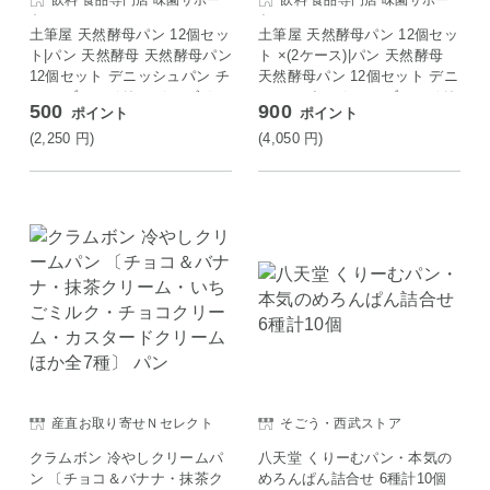
飲料 食品専門店 味園サポー
飲料 食品専門店 味園サポー
ト
ト
土筆屋 天然酵母パン 12個セッ
土筆屋 天然酵母パン 12個セッ
ト|パン 天然酵母 天然酵母パン
ト ×(2ケース)|パン 天然酵母
12個セット デニッシュパン チ
天然酵母パン 12個セット デニ
ョコ ブルーベリー チーズ カ
ッシュパン チョコ ブルーベリ
500
900
ポイント
ポイント
スタード メロンパン クリーム
ー チーズ カスタード メロン
パン ジャム
パン クリームパン ジャム
(2,250
円
)
(4,050
円
)
産直お取り寄せＮセレクト
そごう・西武ストア
クラムボン 冷やしクリームパ
八天堂 くりーむパン・本気の
ン 〔チョコ＆バナナ・抹茶ク
めろんぱん詰合せ 6種計10個