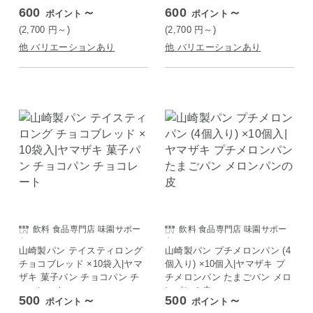
クリームパン
600
～
600
～
ポイント
ポイント
(2,700
円
～)
(2,700
円
～)
他 バリエーションあり
他 バリエーションあり
飲料 食品専門店 味園サポー
飲料 食品専門店 味園サポー
ト
ト
山崎製パン テイスティロング
山崎製パン プチメロンパン (4
チョコブレッド ×10袋入|ヤマ
個入り) ×10個入|ヤマザキ プ
ザキ 菓子パン チョコパン チ
チメロンパン たまごパン メロ
ョコレート
ンパンの皮
500
～
500
～
ポイント
ポイント