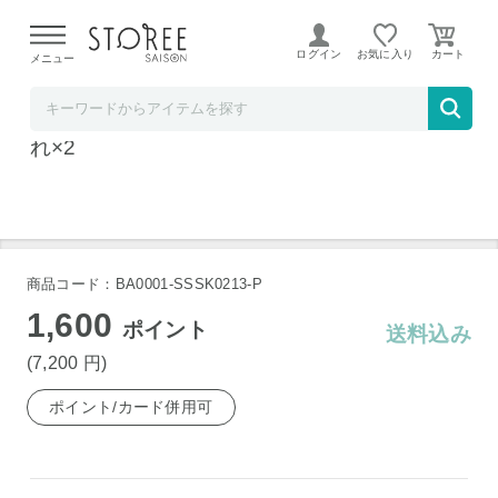
【熊本県での地震による影響について】
令和8年熊本地震に
よる配送遅延が発生しております。
ログイン
お気に入り
メニュー
そごう・西武ストア
豊橋飼料 愛知 名古屋コーチン カステラ 10切
れ×2
商品コード：BA0001-SSSK0213-P
1,600
ポイント
送料込み
(7,200
円
)
ポイント/カード併用可