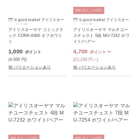
500
ポイント
OFF
b.good market アイリスオー
b.good market アイリスオー
ヤマ特集店
ヤマ特集店
アイリスオーヤマ コミックラ
アイリスオーヤマ マルチユー
ック CORK-8460 オフホワイ
スチェスト 5段 MU-7242 ホワ
ト
イト/ペアー
1,000
4,700
～
ポイント
ポイント
(4,500
円
)
(21,150
円
～)
他 バリエーションあり
他 バリエーションあり
400
ポイント
OFF
600
ポイント
OFF