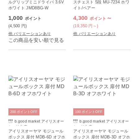
ルグリップミニドライバ 3.6V
スチェスト 5段 MU-7234 ホワ
ホワイト JMD8BG-W
イト/ペアー
1,000
4,300
～
ポイント
ポイント
(4,500
円
)
(19,350
円
～)
他 バリエーションあり
他 バリエーションあり
この商品を安い順で見る
200
ポイント
OFF
100
ポイント
OFF
b.good market アイリスオー
b.good market アイリスオー
ヤマ特集店
ヤマ特集店
アイリスオーヤマ モジュール
アイリスオーヤマ モジュール
ボックス 扉付 MDB-6D オフホ
ボックス 扉付 MDB-3D オフホ