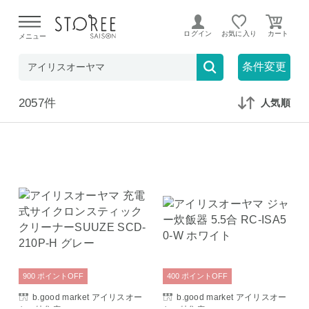
【熊本県での地震による影響について】
令和8年熊本地震に
よる配送遅延が発生しております。
ログイン
お気に入り
メニュー
在庫なしも表示
セール対象のみ
条件変更
2057件
人気順
900
ポイント
OFF
400
ポイント
OFF
b.good market アイリスオー
b.good market アイリスオー